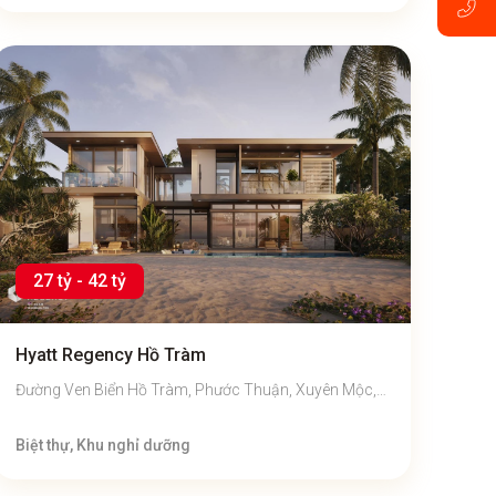
27 tỷ - 42 tỷ
Hyatt Regency Hồ Tràm
Đường Ven Biển Hồ Tràm, Phước Thuận, Xuyên Mộc,
Bà Rịa - Vũng Tàu
Biệt thự, Khu nghỉ dưỡng