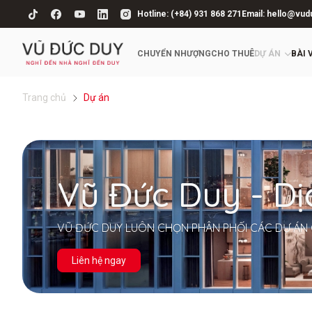
Hotline: (+84) 931 868 271
Email: hello@vud
CHUYỂN NHƯỢNG
CHO THUÊ
DỰ ÁN
BÀI 
Trang chủ
Dự án
Vũ Đức Duy - D
VŨ ĐỨC DUY LUÔN CHỌN PHÂN PHỐI CÁC DỰ ÁN 
Liên hệ ngay