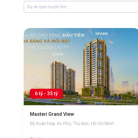
6 tỷ - 35 tỷ
Masteri Grand View
Đỗ Xuân Hợp, An Phú, Thủ Đức, Hồ Chí Minh