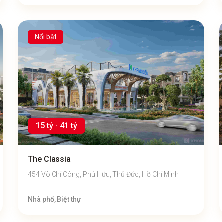
Nổi bật
15 tỷ - 41 tỷ
The Classia
454 Võ Chí Công, Phú Hữu, Thủ Đức, Hồ Chí Minh
Nhà phố, Biệt thự