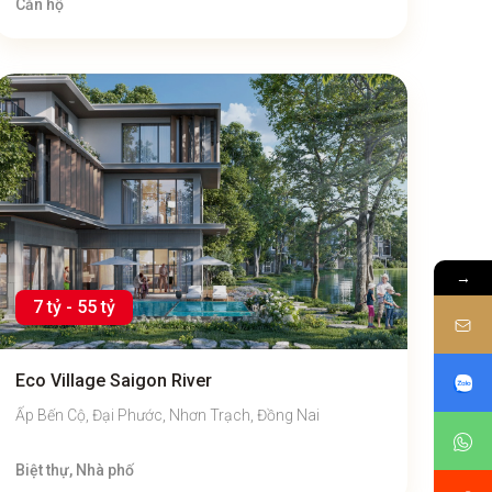
Căn hộ
→
7 tỷ - 55 tỷ
Eco Village Saigon River
Ấp Bến Cộ, Đại Phước, Nhơn Trạch, Đồng Nai
Biệt thự, Nhà phố