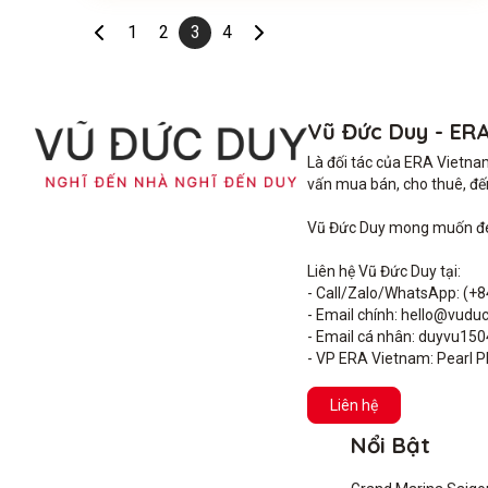
1
2
3
4
Vũ Đức Duy - ER
Là đối tác của ERA Vietna
vấn mua bán, cho thuê, đến 
Vũ Đức Duy mong muốn đem 
Liên hệ Vũ Đức Duy tại: 

- Call/Zalo/WhatsApp: (+8
- Email chính: hello@vuduc
- Email cá nhân: duyvu15
- VP ERA Vietnam: Pearl Pl
Liên hệ
Nổi Bật