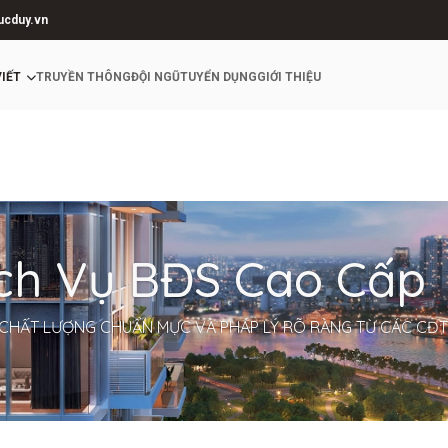
ucduy.vn
VIẾT
TRUYỀN THÔNG
ĐỘI NGŨ
TUYỂN DỤNG
GIỚI THIỆU
ịch Vụ BĐS Cao Cấp
CHẤT LƯỢNG CHUẨN MỰC VÀ PHÁP LÝ RÕ RÀNG TỪ CÁC CĐT 