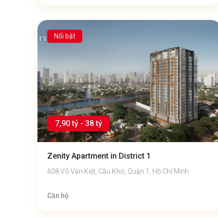
Nổi bật
7,90 tỷ - 38 tỷ
Zenity Apartment in District 1
608 Võ Văn Kiệt, Cầu Kho, Quận 1, Hồ Chí Minh
Căn hộ