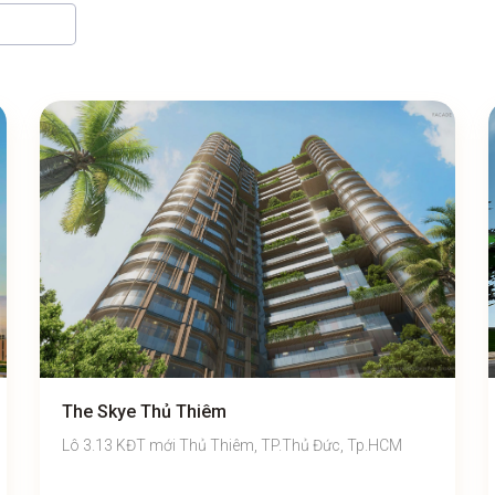
The Skye Thủ Thiêm
Lô 3.13 KĐT mới Thủ Thiêm, TP.Thủ Đức, Tp.HCM