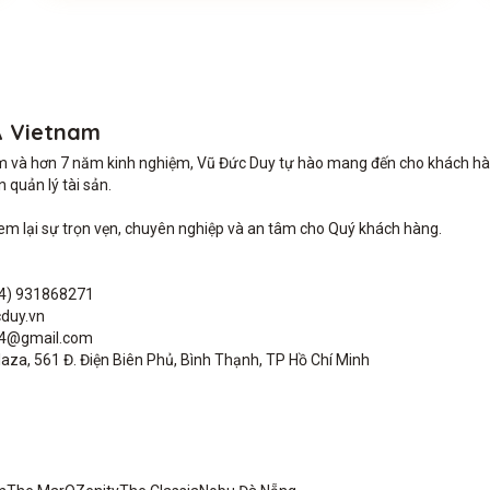
A Vietnam
m và hơn 7 năm kinh nghiệm, Vũ Đức Duy tự hào mang đến cho khách hàng 
quản lý tài sản.

lại sự trọn vẹn, chuyên nghiệp và an tâm cho Quý khách hàng. 

4) 931868271

duy.vn

04@gmail.com

aza, 561 Đ. Điện Biên Phủ, Bình Thạnh, TP Hồ Chí Minh