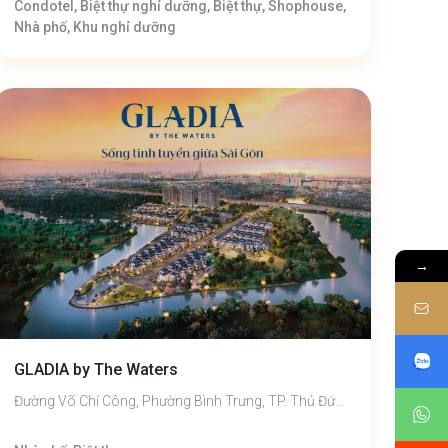
Condotel, Biệt thự nghỉ dưỡng, Biệt thự, Shophouse,
Nhà phố, Khu nghỉ dưỡng
→
GLADIA by The Waters
Đường Võ Chí Công, Phường Bình Trưng, TP. Thủ Đức,
TP. Hồ Chí Minh