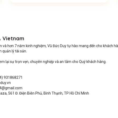
A Vietnam
m và hơn 7 năm kinh nghiệm, Vũ Đức Duy tự hào mang đến cho khách hàng 
quản lý tài sản.

lại sự trọn vẹn, chuyên nghiệp và an tâm cho Quý khách hàng. 

4) 931868271

duy.vn

04@gmail.com

aza, 561 Đ. Điện Biên Phủ, Bình Thạnh, TP Hồ Chí Minh