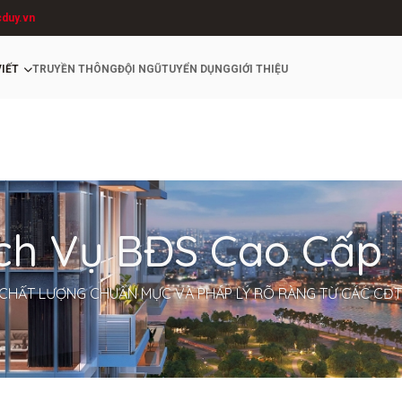
cduy.vn
VIẾT
TRUYỀN THÔNG
ĐỘI NGŨ
TUYỂN DỤNG
GIỚI THIỆU
ịch Vụ BĐS Cao Cấp
CHẤT LƯỢNG CHUẨN MỰC VÀ PHÁP LÝ RÕ RÀNG TỪ CÁC CĐT 