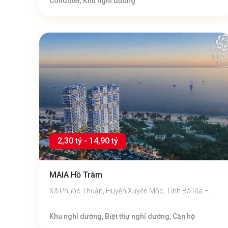
Condotel, Khu nghỉ dưỡng
2,30 tỷ - 14,90 tỷ
MAIA Hồ Tràm
Xã Phước Thuận, Huyện Xuyên Mộc, Tỉnh Bà Rịa –
Vũng Tàu
Khu nghỉ dưỡng, Biệt thự nghỉ dưỡng, Căn hộ