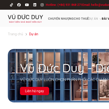
Hotline: (+84) 931 868 271
Email: hello@vudu
CHUYỂN NHƯỢNG
CHO THUÊ
DỰ ÁN
BÀI 
Trang chủ
Dự án
Vũ Đức Duy - D
VŨ ĐỨC DUY LUÔN CHỌN PHÂN PHỐI CÁC DỰ ÁN 
Liên hệ ngay