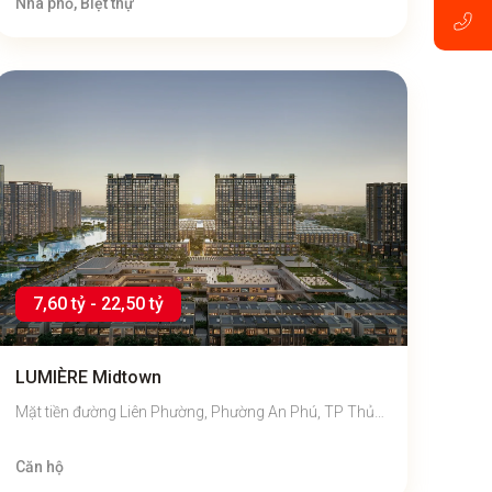
Nhà phố, Biệt thự
7,60 tỷ - 22,50 tỷ
LUMIÈRE Midtown
Mặt tiền đường Liên Phường, Phường An Phú, TP Thủ
Đức, TP Hồ Chí Minh
Căn hộ