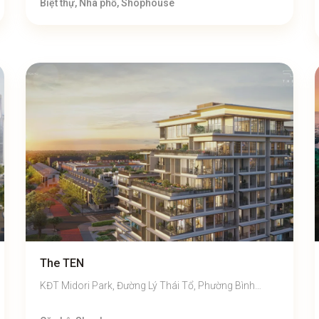
Biệt thự, Nhà phố, Shophouse
The TEN
KĐT Midori Park, Đường Lý Thái Tổ, Phường Bình
Dương, TP.HCM