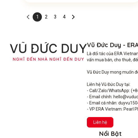
1
2
3
4
Vũ Đức Duy - ER
Là đối tác của ERA Vietna
vấn mua bán, cho thuê, đến 
Vũ Đức Duy mong muốn đem 
Liên hệ Vũ Đức Duy tại: 

- Call/Zalo/WhatsApp: (+8
- Email chính: hello@vuduc
- Email cá nhân: duyvu15
- VP ERA Vietnam: Pearl Pl
Liên hệ
Nổi Bật