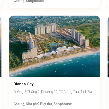
Căn hộ, Shophouse
Blanca City
Đường 3 Tháng 2, Phường 10, TP Vũng Tàu, Tỉnh Bà
Rịa – Vũng Tàu
Căn hộ, Nhà phố, Biệt thự, Shophouse