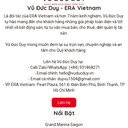
Vũ Đức Duy - ERA Vietnam
Là đối tác của ERA Vietnam và hơn 7 năm kinh nghiệm, Vũ Đức Duy 
tự hào mang đến cho khách hàng những giải pháp toàn diện và tốt 
nhất về bất động sản, từ tư vấn mua bán, cho thuê, đến quản lý tài 
sản.

Vũ Đức Duy mong muốn đem lại sự trọn vẹn, chuyên nghiệp và an 
tâm cho Quý khách hàng. 

Liên hệ Vũ Đức Duy tại: 

- Call/Zalo/WhatsApp: (+84) 931868271

- Email chính: hello@vuducduy.vn

- Email cá nhân: duyvu1504@gmail.com

- VP ERA Vietnam: Pearl Plaza, 561 Đ. Điện Biên Phủ, Bình Thạnh, TP 
Hồ Chí Minh
Liên hệ
Nổi Bật
Grand Marina Saigon