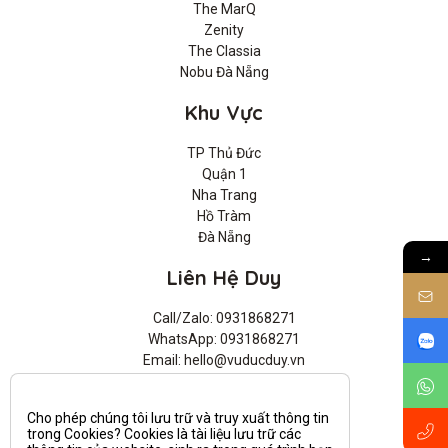
The MarQ
Zenity
The Classia
Nobu Đà Nẵng
Khu Vực
TP Thủ Đức
Quận 1
Nha Trang
Hồ Tràm
Đà Nẵng
→
Liên Hệ Duy
Call/Zalo: 0931868271
WhatsApp: 0931868271
Email: hello@vuducduy.vn
BĐS Trung Tâm
BĐS Nghỉ Dưỡng
Cho phép chúng tôi lưu trữ và truy xuất thông tin
All rights reserved.
trong Cookies? Cookies là tài liệu lưu trữ các