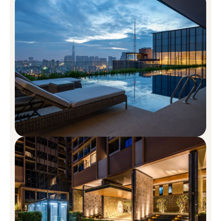
PHÒNG KHÁCH & PHÒNG ĂN
Phòng khách thiết kế thông tầng*
Sàn đá cẩm thạch nhập khẩu
KHU VỰC BẾP
Thiết bị bếp Kuppersbusch
Mặt quầy bếp và sàn đá cẩm thạch nhập khẩu
Tủ bếp nhập khẩu*
PHÒNG NGỦ
Sàn gỗ kỹ thuật
Cửa sổ kính 2 lớp
Tủ áo
PHÒNG TẮM
Thiết bị vệ sinh Duravit
Phụ kiện Axor mạ chrome
Phụ kiện Axor màu vàng đồng*