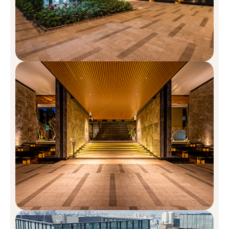
Sàn & tường bằng đá cẩm thạch nhập khẩu
Tủ âm
Tủ gương
Chủ Đầu Tư Hongkong Land
Hongkong Land là tập đoàn đầu tư, quản lý và phát triển bất động
sản lừng danh, được niêm yết trên thị trường chứng khoán. Tập
đoàn sở hữu và quản lý hơn 850.000m2 các dự án văn phòng và
bất động sản cao cấp tại các thành phố lớn của châu Á, như
Hongkong, Singapore, Bắc Kinh và Jakarta. Hongkong Land hiện
đang phát triển các dự án khu dân cư, khu thương mại và khu đô
thị đa tiện ích đẳng cấp tại các thành phố lớn ở Trung Quốc và
Đông Nam Á.
Tại Singapore, công ty con của Hongkong Land – MCL Land, là
chủ đầu tư uy tín chuyên xây dựng và phát triển các khu dân cư
chất lượng cao. Hongkong Land Holdings Limited được thành lập
tại Bermuda và được niêm yết chính thức trên Sở giao dịch chứng