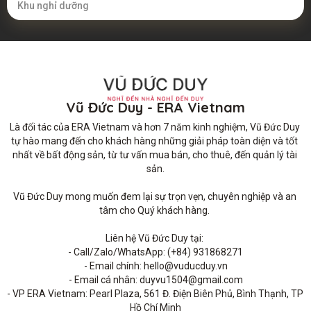
Khu nghỉ dưỡng
Vũ Đức Duy - ERA Vietnam
Là đối tác của ERA Vietnam và hơn 7 năm kinh nghiệm, Vũ Đức Duy 
tự hào mang đến cho khách hàng những giải pháp toàn diện và tốt 
nhất về bất động sản, từ tư vấn mua bán, cho thuê, đến quản lý tài 
sản.

Vũ Đức Duy mong muốn đem lại sự trọn vẹn, chuyên nghiệp và an 
tâm cho Quý khách hàng. 

Liên hệ Vũ Đức Duy tại: 

- Call/Zalo/WhatsApp: (+84) 931868271

- Email chính: hello@vuducduy.vn

- Email cá nhân: duyvu1504@gmail.com

- VP ERA Vietnam: Pearl Plaza, 561 Đ. Điện Biên Phủ, Bình Thạnh, TP 
Hồ Chí Minh