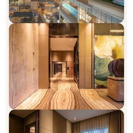
Nhịp Đập Tinh Hoa Giữa Trung
Tâm Kinh Tế Và Văn Hóa The
MarQ Quận 1 TP.HCM
Vị trí The Marq tọa lạc đắc địa tại 29B Nguyễn Đình Chiểu, phường
Đa Kao, quận 1, trung tâm Thành Phố Hồ Chí Minh, cách các tòa
nhà văn phòng hạng A, các công trình mang tính biểu tượng của
thành phố, các trung tâm mua sắm và giải trí không xa, The
MarQ lập tức trở thành lựa chọn hấp dẫn đối với cả khách hàng
mua để cho thuê lẫn khách hàng mua để ở.
Từ The MarQ, dễ dàng di chuyển đến các quận trung tâm: Quận 2,
Quận 3, Quận Bình Thạnh và 20 phút đến sân bay. Bên cạnh đó,
sự hoàn thành của cầu Thủ Thiêm 2 và tuyến Metro 1 sẽ càng
làm tăng tính kết nối của The MarQ và các khu vực trong thành
phố.
Kết Nối Giao Thông Từ Căn Hộ The MARQ
Từ dự án căn hộ HongKong Land Quận 1, quý khách hàng có thể
kết nối nhanh chóng đến: