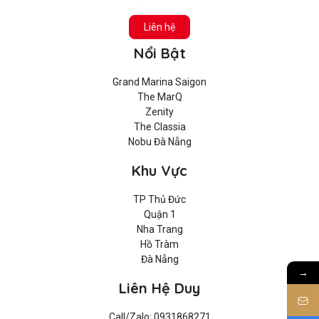
Liên hệ
Nổi Bật
Grand Marina Saigon
The MarQ
Zenity
The Classia
Nobu Đà Nẵng
Khu Vực
TP Thủ Đức
Quận 1
Nha Trang
Hồ Tràm
Đà Nẵng
→
Liên Hệ Duy
Call/Zalo: 0931868271