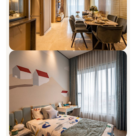
Mặt bằng căn hộ The Marq được thiết kế cực kì chi tiết với nhiều
diện tích phòng khác nhau tạo nên một khối tổng thể hoành
tráng. Tinh tế tạo ra khoảng không sinh hoạt cho chủ nhân tối đa
nhất. Mặt bằng còn nêu rõ được các diện tích tương ứng với các
tầng, tạo không gian cho tiện ích thật tốt mang lại cảm giác dễ
chịu khoog bị gò bó trong căn hộ The Marq. Hành lang căn hộ và
sảnh thang máy có chiều rộng lần lượt là 1,4m và 2,3m; có bố trí
cửa sổ lấy ánh sáng và gió tự nhiên. Bố trí đèn trần LED cơ bản
cho các phòng ngủ, phòng khách, và đèn LED đầy đủ cho phòng
vệ sinh và khu bếp.
1 phòng ngủ: 45 – 79 m2
2 phòng ngủ: 72 – 85 m2
3 phòng ngủ thường: 109 – 110 m2
3 phòng ngủ có sảnh thang máy riêng: 121 – 129 m2
4 phòng ngủ có sảnh thang máy riêng: 144 – 146 m2
Penthouse có sảnh thang máy riêng: 234 – 250 m2
Không chỉ thu hút ánh nhìn bởi thiết kế tuyệt đẹp, sự kiêu sa trong
không gian sống tại The Marq càng được điểm tô bởi các chi tiết
đắt giá: