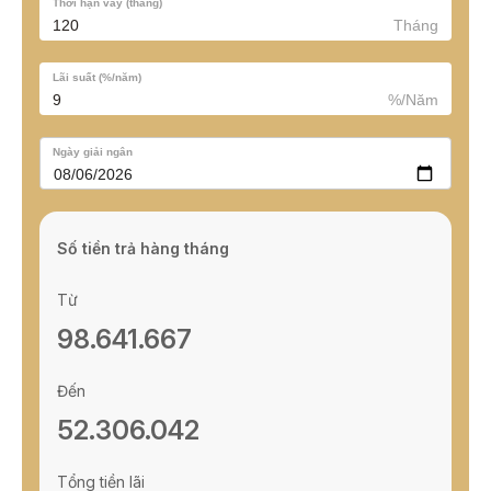
Thời hạn vay (tháng)
Loại hình sản
Tháng
Căn hộ và Penthouse
phẩm:
Số toà:
2 toà
Lãi suất (%/năm)
Chiều cao:
26 tầng
%/Năm
Tổng số sản
515 căn
phẩm:
Ngày giải ngân
Diện tích căn
45m2 - 250m2
hộ:
Năm bàn giao:
Q1/2022
Số tiền trả hàng tháng
Tiêu chuẩn
Hoàn thiện có nội thất cao cấp
bàn giao:
Lâu dài cho người Việt Nam và 50 năm cho
Từ
Pháp lý:
người nước ngoài
98.641.667
Đến
52.306.042
Tổng tiền lãi