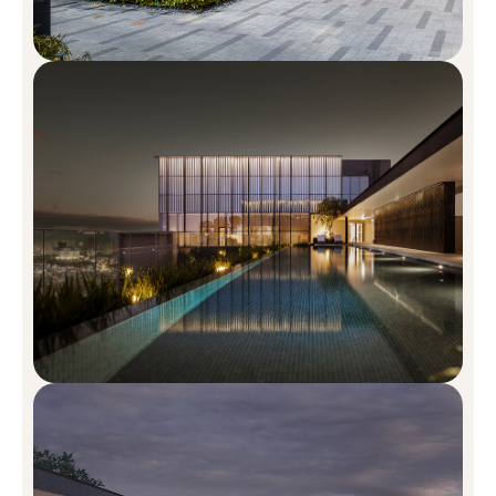
Trải Nghiệm Những Tiện Ích Xứng
Tầm Của The MarQ
Tận hưởng ốc đảo nghĩ dưỡng đẳng cấp giữa lòng đô thị, giúp gác
lại mọi bộn bề cuộc sống khi bước vào sảnh thang máy riêng yên
tĩnh, trải nghiệm sống khác biệt từ mọi góc độ: Hồ bơi vô cực dài
30m, hồ bơi jacuzzi, hồ bơi trẻ em, quầy Bar ngoài trời, nhà hàng,
BBQ, thư viện, khu vui chơi trẻ em, khu bếp riêng, phòng tiệc,
phòng gym với khu thay đồ và tắm nam & nữ, phòng sauna, vườn
cảnh quan.