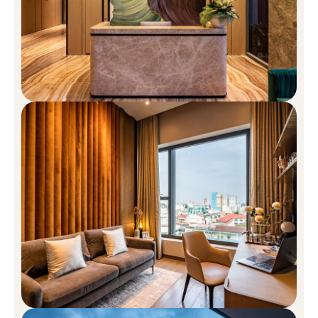
Tiêu chuẩn bàn giao dự án căn hộ
The MarQ
CĂN HỘ
Trần nhà cao tới 3,2m (tim tường 3,7m)
Hệ thống quản lý căn hộ thông minh với gương hiện đại
Hệ thống máy lạnh âm trần
Tủ giày
Vật liệu & Thiết bị cao cấp nhập khẩu
Sảnh thang máy riêng*
Lối đi riêng*