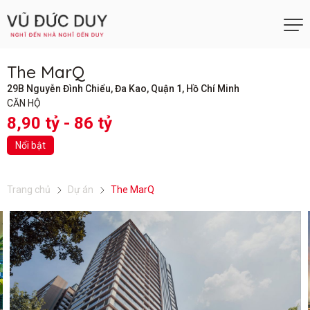
The MarQ
29B Nguyễn Đình Chiểu, Đa Kao, Quận 1, Hồ Chí Minh
CĂN HỘ
8,90 tỷ - 86 tỷ
Nổi bật
Trang chủ
Dự án
The MarQ