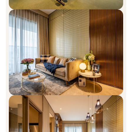
Sản Phẩm Căn Hộ của The MarQ
Mỗi căn hộ tại The Marq là sự tổng thể hài hòa giữa thiết kế tinh
tế và sự tối ưu về công năng, nhằm mang đến cho gia chủ một
trải nghiệm sống xứng tầm.