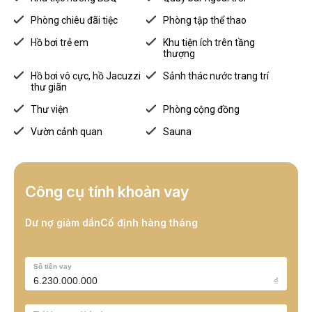
Phòng chiêu đãi tiệc
Phòng tập thể thao
Hồ bơi trẻ em
Khu tiện ích trên tầng
thượng
Hồ bơi vô cực, hồ Jacuzzi
Sảnh thác nước trang trí
thư giãn
Thư viện
Phòng cộng đồng
Vườn cảnh quan
Sauna
Công cụ tính khoản vay
Thông Tin Tổng Thể The MarQ
Dư nợ giảm dần
Cố định hàng tháng
Tên dự án:
The MarQ District 1
29B Nguyễn Đình Chiểu, Phường Đa Kao, Quận
Vị trí:
Số tiền vay
1, TP. HCM
₫
Chủ đầu tư:
Hongkong Land
Diện tích đất:
5.146,4m2