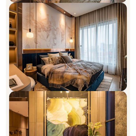
Một số căn hộ có chiều cao trần phòng khách đến 6.9m,
mang biểu tượng ”Nhà cao, cửa rộng” mang đến sự hưng
thịnh cho gia chủ
Các bề mặt được khéo léo ốp đá cẩm thạch Hongkong Grey,
loại vật liệu mang vẻ đẹp vượt thời gian tạo cảm giác thực sự
sang trọng cho mọi không gian.