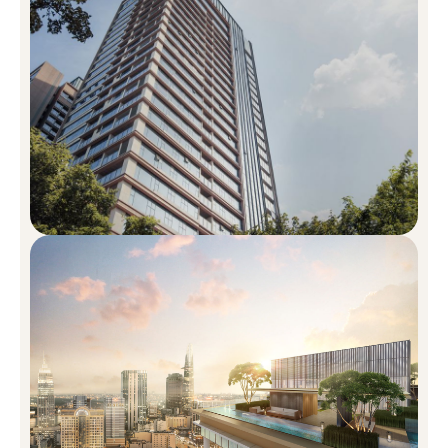
Các đối tác triển khai phát triển dự
án:
Thiết kế kiến trúc: P&T Consultants
Tư vấn kết cấu: Arup Group
Thiết kế cơ điện: Aurecon
Thiết kế nội thất: PTang Studio
Thiết kế cảnh quan: Ecoplan Asia
Nhà thầu thi công: Coteccons
Đơn vị quản lý: Savills
Chủ đầu tư: An Khang liên doanh với Hongkong Land