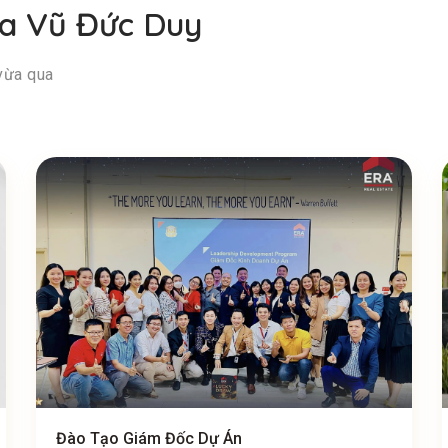
ủa Vũ Đức Duy
vừa qua
Đào Tạo Giám Đốc Dự Án