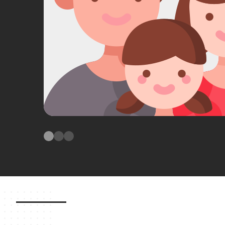
về dự án
cách làm việc