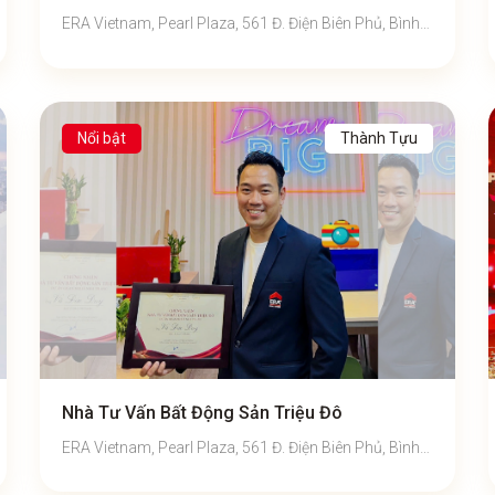
ERA Vietnam, Pearl Plaza, 561 Đ. Điện Biên Phủ, Bình
Thạnh, TP Hồ Chí Minh
Nổi bật
Thành Tựu
Nhà Tư Vấn Bất Động Sản Triệu Đô
ERA Vietnam, Pearl Plaza, 561 Đ. Điện Biên Phủ, Bình
Thạnh, TP Hồ Chí Minh