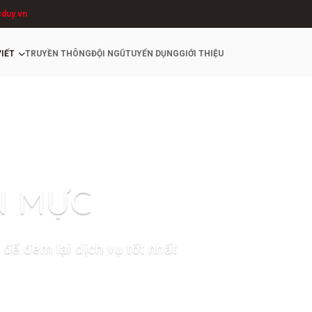
cduy.vn
VIẾT
TRUYỀN THÔNG
ĐỘI NGŨ
TUYỂN DỤNG
GIỚI THIỆU
N MỰC
để đem lại dịch vụ tốt nhất