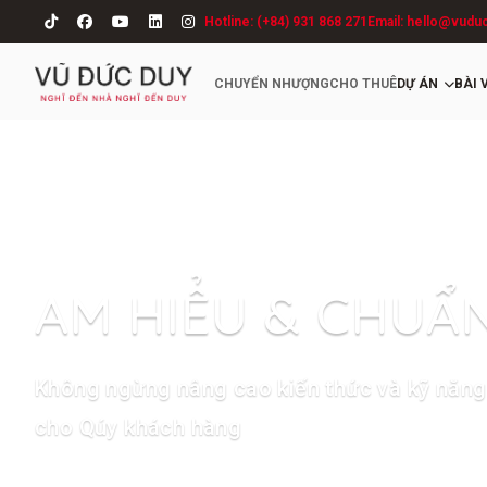
Hotline: (+84) 931 868 271
Email: hello@vudu
CHUYỂN NHƯỢNG
CHO THUÊ
DỰ ÁN
BÀI 
AM HIỂU & CHUẨ
Không ngừng nâng cao kiến thức và kỹ năng 
cho Qúy khách hàng