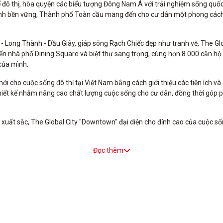
ế đô thị, hòa quyện các biểu tượng Đông Nam Á với trải nghiệm sống quốc
ề tính bền vững, Thành phố Toàn cầu mang đến cho cư dân một phong cách
M - Long Thành - Dầu Giây, giáp sông Rạch Chiếc đẹp như tranh vẽ, The G
 nhà phố Dining Square và biệt thự sang trọng, cùng hơn 8.000 căn hộ 
của mình.
i cho cuộc sống đô thị tại Việt Nam bằng cách giới thiệu các tiện ích và
thiết kế nhằm nâng cao chất lượng cuộc sống cho cư dân, đồng thời góp 
i sự xuất sắc, The Global City "Downtown" đại diện cho đỉnh cao của cuộ
Đọc thêm