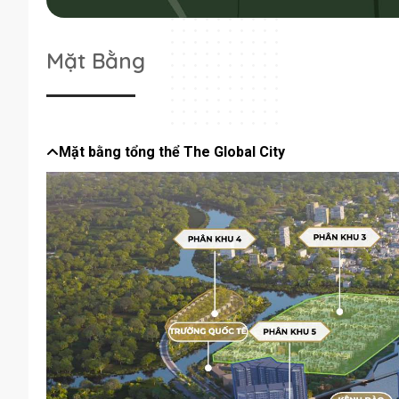
Phía Tây giáp siêu dự án Sài Gòn Sports City
Phía Nam giáp cao tốc TP HCM – Long Thành – Dầu Giây
Phía Bắc giáp sông Rạch Chiếc
Mặt Bằng
The Global City đã sẵn sàng cho sự tăng trưởng đáng kể trong tư
lên 8 làn xe sẽ tăng cường đáng kể kết nối khu vực, tạo điều ki
nâng cấp này sẽ không chỉ cải thiện khả năng tiếp cận mà còn t
thu hút nhiều cư dân và doanh nghiệp đến khu vực hơn.
Mặt bằng tổng thể The Global City
15' kết nối với mọi tiện ích đẳng cấp
Công trình công cộng trong tầm mắt
Trung tâm thương mại trong khuôn viên
Kết nối, giao lưu trong không gian cộng đồng