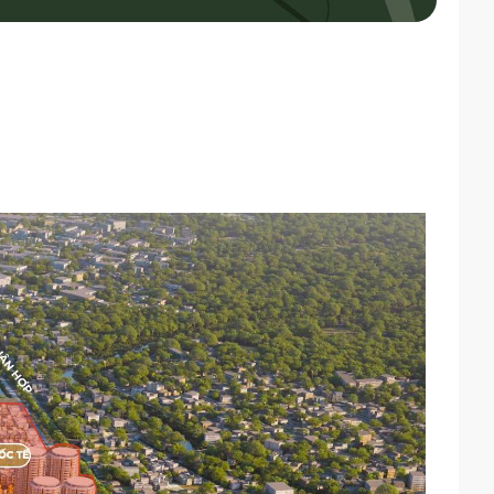
g. Việc mở rộng đường cao tốc TP.HCM - Long Thành - Dầu Giây
 qua trung tâm dự án sẽ kết nối thẳng tới nút giao An Phú. Những
 sống hiện đại, có khả năng nâng cao giá trị bất động sản và