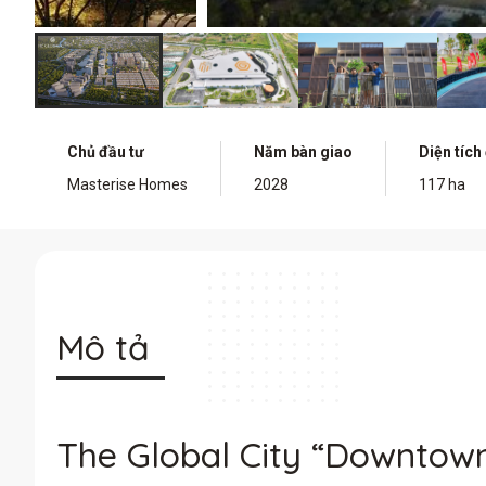
Chủ đầu tư
Năm bàn giao
Diện tích
Masterise Homes
2028
117 ha
Mô tả
The Global City “Downto