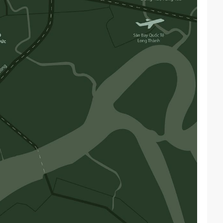
– “viên kim cương cuối cùng” của TP. Hồ Chí Minh, thừa hưởng các
ành phố.