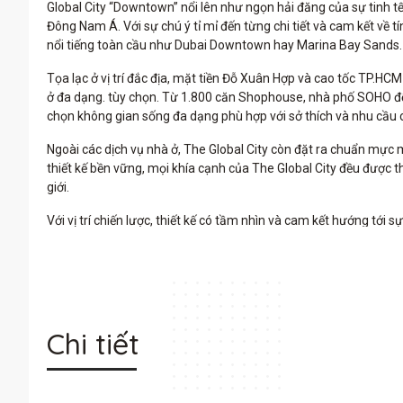
Global City “Downtown” nổi lên như ngọn hải đăng của sự tinh t
Đông Nam Á. Với sự chú ý tỉ mỉ đến từng chi tiết và cam kết v
nổi tiếng toàn cầu như Dubai Downtown hay Marina Bay Sands.
Tọa lạc ở vị trí đắc địa, mặt tiền Đỗ Xuân Hợp và cao tốc TP.HC
ở đa dạng. tùy chọn. Từ 1.800 căn Shophouse, nhà phố SOHO đến
chọn không gian sống đa dạng phù hợp với sở thích và nhu cầu 
Ngoài các dịch vụ nhà ở, The Global City còn đặt ra chuẩn mực mớ
thiết kế bền vững, mọi khía cạnh của The Global City đều được 
giới.
Với vị trí chiến lược, thiết kế có tầm nhìn và cam kết hướng tớ
tuyệt vời giữa sự tinh tế, tiện lợi và bền vững.
Chi tiết