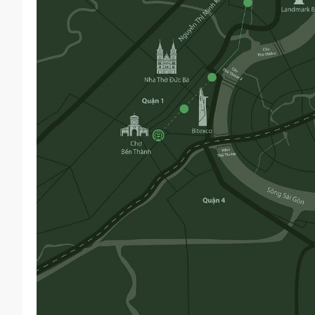
Khởi công - Bàn giao:
Dự kiến hoàn thành toàn khu:
Các đối tác uy tín thực hiện triển khai khu downtown The Global
Pháp lý:
The Global City khu đô thị v
The Global City trở thành tâm điểm cho một phong cách sống hiện
“đặc quyền di chuyển”, giáp với các con đường huyết mạch, tuyế
Phía Đông giáp mặt tiền đường Đỗ Xuân Hợp