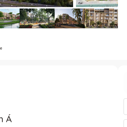
se
m Á