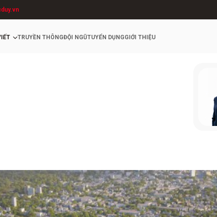
cduy.vn
VIẾT
TRUYỀN THÔNG
ĐỘI NGŨ
TUYỂN DỤNG
GIỚI THIỆU