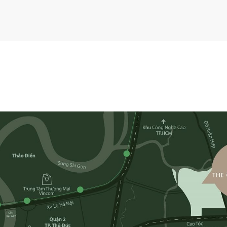
Đường Đỗ Xuân Hợp, Phường An Phú, Thành phố Thủ Đức, TP. HCM
Masterise Homes
Tung Feng
Central, An Phong
Artelia
Foster and Partners (Anh)
WATG
Masterise Property Management
117ha (6 giai đoạn)
Phase 1: Khu Soho – 925 căn
Phase 2: Khu Dinners Square – 487 căn
Phase 3: Khu Waterfront Park – 426 cănKhu Villa Oasis – 22 căn
Phase 4: Căn hộ cao tầng
Phase 5: Căn hộ cao tầng
Phase 6: Căn hộ cao tầng
1.828 căn + 22 villa
8.000 căn (18 tòa)
28%
Nhà phố – Hoàn thiện ngoài, thô bên trong