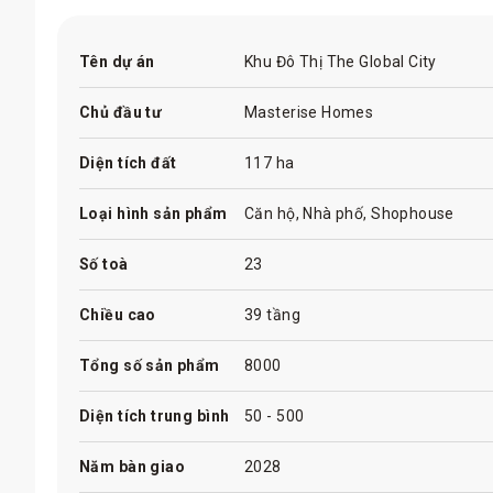
Tên dự án
Khu Đô Thị The Global City
Chủ đầu tư
Masterise Homes
Diện tích đất
117 ha
Loại hình sản phẩm
Căn hộ, Nhà phố, Shophouse
Số toà
23
Chiều cao
39 tầng
Tổng số sản phẩm
8000
Diện tích trung bình
50 - 500
Tổng Quan Khu Đô Thị The
Năm bàn giao
2028
Tên dự án: