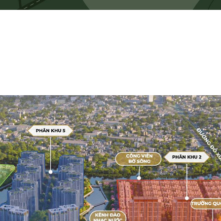
ơng lai, đặc biệt là khi xem xét các phát triển cơ sở hạ tầng quan trọn
ện đi lại thuận lợi và nhanh chóng hơn. Ngoài ra, đường Liên Phương chạy
ăng sức hấp dẫn của The Global City như một điểm đến hàng đầu cho cuộc