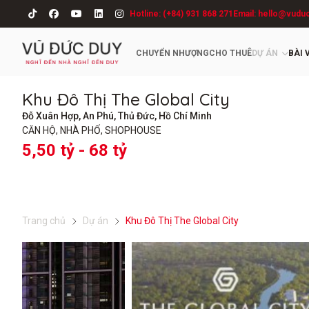
Hotline: (+84) 931 868 271
Email: hello@vudu
CHUYỂN NHƯỢNG
CHO THUÊ
DỰ ÁN
BÀI 
Khu Đô Thị The Global City
Đỗ Xuân Hợp, An Phú, Thủ Đức, Hồ Chí Minh
CĂN HỘ, NHÀ PHỐ, SHOPHOUSE
5,50 tỷ - 68 tỷ
Trang chủ
Dự án
Khu Đô Thị The Global City