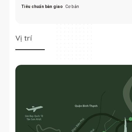
Vị trí:
Tiêu chuẩn bàn giao
Cơ bản
Chủ đầu tư:
Tổng thầu xây dựng:
Thầu phụ:
Đơn vị giám sát:
Vị trí
Thiết kế kiến trúc:
Thiết kế cảnh quan:
Đơn vị quản lý vận hành:
Quy mô:
Tổng số lượng thấp tầng:
Tổng số lượng cao tầng:
Mật độ xây dựng:
Hình thức bàn giao: