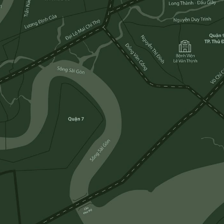
Căn hộ – Hoàn thiện cơ bản cao cấp
Tiện ích năm 2021 - 2026
Nhà phố năm 2022 - 2023
Căn hộ năm 2024 - 2026
2028
Đơn vị Thiết kế: Foster and Partner từ nước Anh
 City
Chủ đầu tư: Masterise Homes
Ngân hàng tài trợ: Techcombank
Sở hữu lâu dài cho người Việt Nam và 50 năm với người nước ngoài
ị trí của sự kết nối
 đại bậc nhất tại trung tâm TP. Hồ Chí Minh. Tọa lạc tại vị trí đắc địa 
n metro, giúp dễ dàng và thuận lợi di chuyển đến các quận trung tâm th