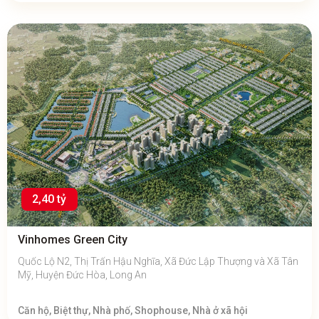
2,40 tỷ
Vinhomes Green City
Quốc Lộ N2, Thị Trấn Hậu Nghĩa, Xã Đức Lập Thượng và Xã Tân
Mỹ, Huyện Đức Hòa, Long An
Căn hộ, Biệt thự, Nhà phố, Shophouse, Nhà ở xã hội