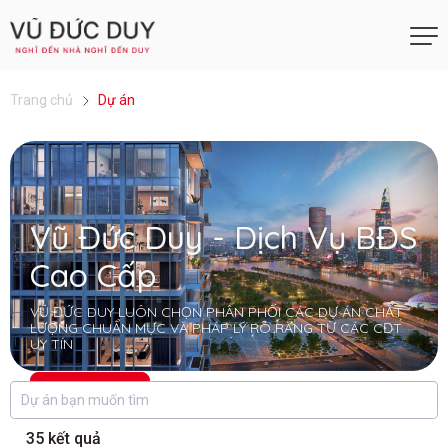
Trang chủ
Dự án
Vũ Đức Duy - Dịch Vụ BĐS
Cao Cấp
VŨ ĐỨC DUY LUÔN CHỌN PHÂN PHỐI CÁC DỰ ÁN CHẤT
LƯỢNG CHUẨN MỰC VÀ PHÁP LÝ RÕ RÀNG TỪ CÁC CĐT
UY TÍN
Liên hệ ngay
35 kết quả