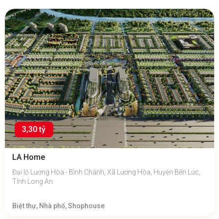
3,30 tỷ
LA Home
Đại lộ Lương Hòa - Bình Chánh, Xã Lương Hòa, Huyện Bến Lức,
Tỉnh Long An
Biệt thự, Nhà phố, Shophouse