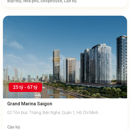
Biệt thự, Nhà phố, Shophouse, Căn hộ
25 tỷ - 67 tỷ
Grand Marina Saigon
02 Tôn Đức Thắng, Bến Nghé, Quận 1, Hồ Chí Minh
Căn hộ