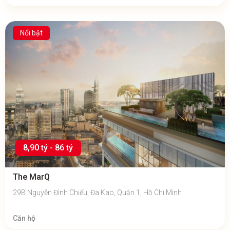
Nổi bật
8,90 tỷ - 86 tỷ
The MarQ
29B Nguyễn Đình Chiểu, Đa Kao, Quận 1, Hồ Chí Minh
Căn hộ