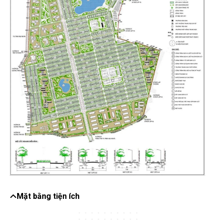
án nằm một phần ở Thị Trấn Hậu Nghĩa, một phần xã Đức Lập
Thượng, một phần xã Tân Mỹ, Huyện Đức Hòa, Tỉnh Long An. là
nơi giao nhau của bảy dòng kênh, đồng thời là đầu mối giao thông
đường thủy quan trọng trong vùng.
Các hướng tiếp giáp của khu đất Dự án:
Phía Bắc
giáp khu dân cư hiện hữu ở đường Bàu Công.
Phía Nam
giáp khu dân cư hiện hữu ở đường Nguyễn Thị
Hạnh.
Phía Đông
giáp khu dân cư hiện hữu thuộc xã Đức Lập
Thượng.
Phía Tây
giáp khu dân cư hiện hữu của thị trấn Hậu Nghĩa và
khu dân cư ở trục đường Quốc lộ N2.
Đây được xem là vị trí trung tâm của vùng công nghiệp phía Tây
TP HCM, hưởng trọn dòng chảy thương mại từ hai cụm cảng Hiệp
Phước & Long An, cửa khẩu quốc tế Mộc Bài - Tây Ninh, và các
cảng lớn phía Đông TP HCM khi hạ tầng hoàn thiện.
Mặt bằng tiện ích