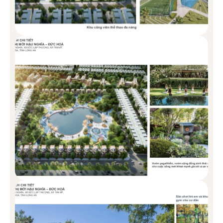
CÁC LOẠI HÌNH NHÀ Ở TẠI
VINHOMES GREEN CITY
Vinhomes Green City có đầy đủ các loại hình như: Nhà phố,
shophouse, biệt thự song lập, biệt thự đơn lập và căn hộ.
BIỆT THỰ ĐƠN LẬP VINHOMES