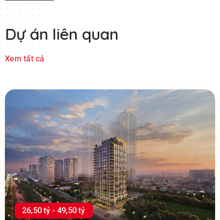
khu đô thị.
Chiều cao: 25 tầng
Dự án liên quan
Xem tất cả
26,50 tỷ - 49,50 tỷ