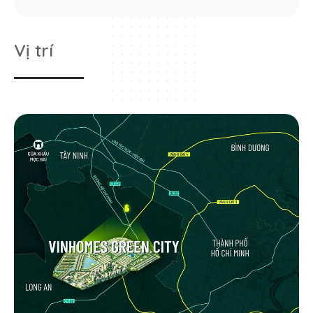
tâm mua sắm và thể thao giải trí sôi
động
The Swan Lake: Phân khu trung tâm
Vị trí
với công viên vui chơi giải trí và nghệ
thuật thời thượng bên hồ
The Island: Biệt thự đảo, sở hữu
5 phân khu
không gian riêng tư biệt lập, sinh thái
sang trọng và đẳng cấp
The Forest: Phân khu phố thương
mại độc đáo, được bao phủ bởi không
gian xanh rừng sinh thái
The Sunrise: Khu nhà với văn hóa và
thể thao đầy màu sắc
Mật độ xây
36,81%
dựng
Sản phẩm thấp tầng:
5.027 căn trong đó:
Biệt thự đơn lập, biệt thự song lập:
517 căn
Số lượng
Nhà liền kề, shophouse: 4.510 căn