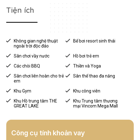
Tiện ích
Không gian nghệ thuật
Bể bơi resort sinh thái
ngoài trời độc đáo
Sân chơi vầy nước
Hồ bơi trẻ em
Các chòi BBQ
Thiền và Yoga
Sân chơi liên hoàn cho trẻ
Sân thể thao đa năng
em
Khu Gym
Khu công viên
Khu Hồ trung tâm THE
Khu Trung tâm thương
GREAT LAKE
mại Vincom Mega Mall
Vị trí tiếp cận dễ dàng:
Cách Bệnh viện Đa khoa khu vực Hậu Nghĩa 3km
Cách thị trấn Đức Hòa 13km.
Công cụ tính khoản vay
Cách TP. HCM 40km.
Cách Tây Ninh 40km