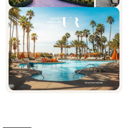
Nhà phố tại đây không chỉ đáp ứng nhu cầu an cư mà còn mở ra
cơ hội kinh doanh ngay trong một khu đô thị sầm uất.
Diện tích: 60 – 75m2
Mặt tiền: 5m
Thiết kế: Chiều cao 5 tầng
CĂN HỘ VINHOMES GREEN CITY
Chung cư cao tầng mang đến không gian sống hiện đại, phù hợp
với các gia đình trẻ, đồng thời gần kề các tiện ích thiết yếu trong