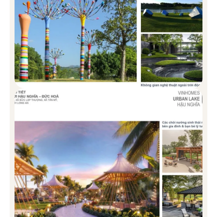
Shophouse được bố trí tại những vị trí đắc địa trong khu đô thị,
đáp ứng nhu cầu kinh doanh hoặc cho thuê, tạo dòng tiền ổn định
cho nhà đầu tư.
Diện tích: 72 – 90m2
Mặt tiền: 6m
Thiết kế: Chiều cao 5 tầng
NHÀ PHỐ VINHOMES GREEN CITY