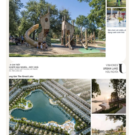
GREEN CITY
Biệt thự mang đến không gian sống đẳng cấp, riêng tư và gần gũi
thiên nhiên, là lựa chọn lý tưởng cho những gia đình muốn tận
hưởng cuộc sống sang trọng.
Diện tích: 200 – 250 m2/căn
Thiết kế: Chiều cao 4 tầng
BIỆT THỰ SONG LẬP VINHOMES