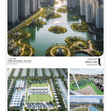
Không gian nghệ
thuật ngoài trời độc
Các chòi BBQ
Thiền và Yoga
đáo
Sân thể thao đa
Khu công viên thể thao
Bể bơi resort sinh thái
năng
đa năng
Sân chơi liên
Khu trung tâm thương
Sân chơi vầy nước
hoàn cho trẻ em
mại Vincom Mega Mall
Khu hồ trung tâm THE
Hồ bơi trẻ em
Khu Gym
GREAT LAKE