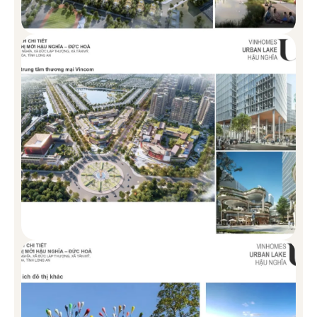
GREEN CITY
Biệt thự song lập được quy hoạch liền kề với các lõi xanh trong
khu vực, mang đến không gian sống trong lành và hài hòa với
thiên nhiên.
Diện tích: 120 – 150 m2/căn
Thiết kế: Chiều cao 5 tầng
SHOPHOUSE VINHOMES GREEN CITY