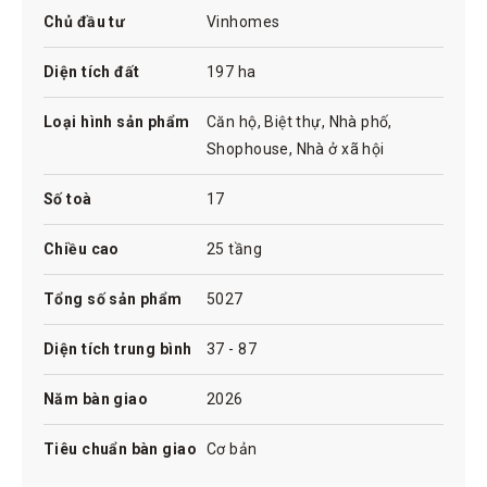
Chủ đầu tư
Vinhomes
Diện tích đất
197 ha
TỔNG QUAN DỰ ÁN VINHOMES
GREEN CITY
Loại hình sản phẩm
Căn hộ, Biệt thự, Nhà phố,
Shophouse, Nhà ở xã hội
Tên dự án
Vinhomes Green City
Chủ đầu tư
Vinhomes
Số toà
17
Đường Quốc Lộ N2, Thị Trấn Hậu Nghĩa,
Địa chỉ dự án
một phần Xã Đức Lập Thượng, một phần
Chiều cao
25 tầng
Xã Tân Mỹ, Huyện Đức Hòa, Tỉnh Long An.
Diện tích khuôn
197ha
Tổng số sản phẩm
5027
viên
Chung Cư Cao Tầng: Xây dựng 5 ô
Diện tích trung bình
37 - 87
quy hoạch chung cư cao 25 tầng.
Tổng diện tích 110.212m2
Quy mô dự án
Nhà Ở Xã hội: Tổng diện tích
Năm bàn giao
2026
159.898m2, xây dựng 5 ô quy hoạch
nhà ở xã hội cao 5 tầng
Tiêu chuẩn bàn giao
Cơ bản
The Liberty: Phân khu cao tầng, trung