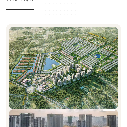
cư dân thủ đô nói chung và cư dân Long An nói riêng mà đây
cũng là biểu tượng mới của toàn dự án.
Mật độ xây dựng của dự án chỉ chiếm 25%, con số này cho thấy
Vinhomes Green City chú trọng đến các hạng mục tiện ích và hệ
thống giao thông nội khu. Điều này hoàn toàn phù hợp so với định
hướng của dự án – đó là khu đô thị tích hợp “TẤT CẢ TRONG
MỘT”, nơi cư dân được tận hưởng cuộc sống đủ đầy, trọn vẹn và
tiện nghi bậc nhất.