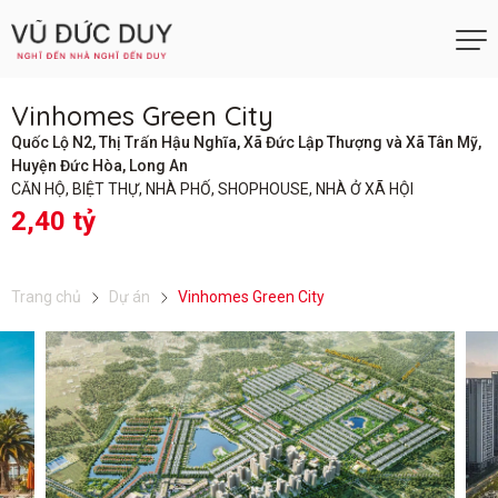
Vinhomes Green City
Quốc Lộ N2, Thị Trấn Hậu Nghĩa, Xã Đức Lập Thượng và Xã Tân Mỹ,
Huyện Đức Hòa, Long An
CĂN HỘ, BIỆT THỰ, NHÀ PHỐ, SHOPHOUSE, NHÀ Ở XÃ HỘI
2,40 tỷ
Trang chủ
Dự án
Vinhomes Green City