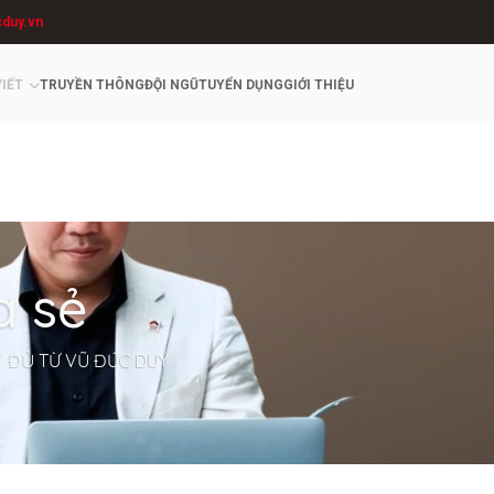
cduy.vn
VIẾT
TRUYỀN THÔNG
ĐỘI NGŨ
TUYỂN DỤNG
GIỚI THIỆU
a sẻ
Y ĐỦ TỪ VŨ ĐỨC DUY