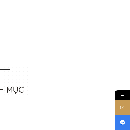
H MỤC
→