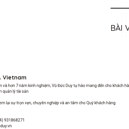
BÀI 
A Vietnam
m và hơn 7 năm kinh nghiệm, Vũ Đức Duy tự hào mang đến cho khách hàng 
quản lý tài sản.

lại sự trọn vẹn, chuyên nghiệp và an tâm cho Quý khách hàng. 

4) 931868271

duy.vn
