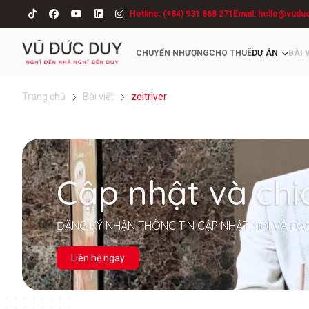
Hotline: (+84) 931 868 271
Email: hello@vudu
CHUYỂN NHƯỢNG
CHO THUÊ
DỰ ÁN
BÀI 
Trang chủ
Bài viết
zeitriver
Cập nhật và chi
ĐĂNG KÝ NHẬN THÔNG TIN CẬP NHẬT MỚI VÀ ĐẦ
Liên hệ ngay