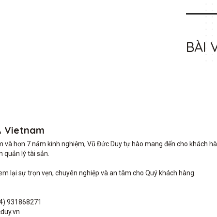
BÀI 
A Vietnam
m và hơn 7 năm kinh nghiệm, Vũ Đức Duy tự hào mang đến cho khách hàng 
quản lý tài sản.

lại sự trọn vẹn, chuyên nghiệp và an tâm cho Quý khách hàng. 

4) 931868271

duy.vn
