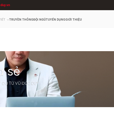
cduy.vn
VIẾT
TRUYỀN THÔNG
ĐỘI NGŨ
TUYỂN DỤNG
GIỚI THIỆU
a sẻ
Y ĐỦ TỪ VŨ ĐỨC DUY