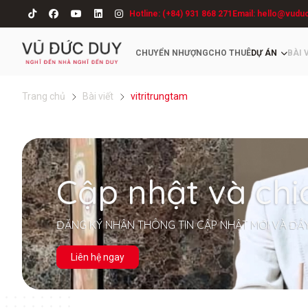
Hotline: (+84) 931 868 271
Email: hello@vudu
CHUYỂN NHƯỢNG
CHO THUÊ
DỰ ÁN
BÀI 
Trang chủ
Bài viết
vitritrungtam
Cập nhật và chi
ĐĂNG KÝ NHẬN THÔNG TIN CẬP NHẬT MỚI VÀ ĐẦ
Liên hệ ngay