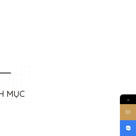
H MỤC
→