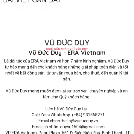
Vũ Đức Duy - ERA Vietnam
Là đối tác của ERA Vietnam và hơn 7 năm kinh nghiệm, Vũ Đức Duy 
tự hào mang đến cho khách hàng những giải pháp toàn diện và tốt 
nhất về bất động sản, từ tư vấn mua bán, cho thuê, đến quản lý tài 
sản.

Vũ Đức Duy mong muốn đem lại sự trọn vẹn, chuyên nghiệp và an 
tâm cho Quý khách hàng. 

Liên hệ Vũ Đức Duy tại: 

- Call/Zalo/WhatsApp: (+84) 931868271

- Email chính: hello@vuducduy.vn

- Email cá nhân: duyvu1504@gmail.com

- VP ERA Vietnam: Pearl Plaza, 561 Đ. Điện Biên Phủ, Bình Thạnh, TP 