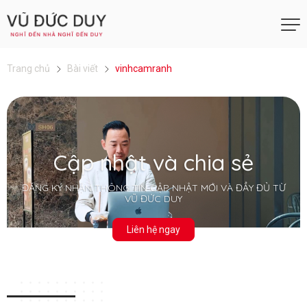
Trang chủ
Bài viết
vinhcamranh
Cập nhật và chia sẻ
ĐĂNG KÝ NHẬN THÔNG TIN CẬP NHẬT MỚI VÀ ĐẦY ĐỦ TỪ
VŨ ĐỨC DUY
Liên hệ ngay