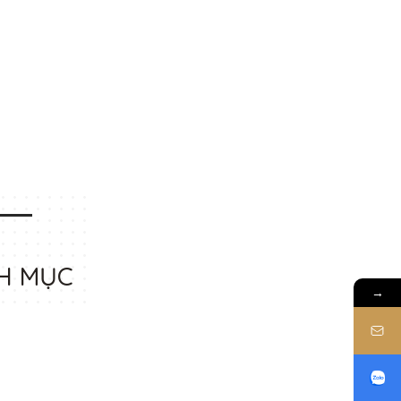
H MỤC
→