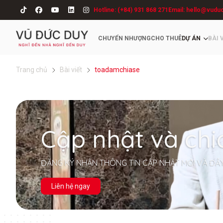
Hotline: (+84) 931 868 271
Email: hello@vudu
CHUYỂN NHƯỢNG
CHO THUÊ
DỰ ÁN
BÀI 
Trang chủ
Bài viết
toadamchiase
Cập nhật và chi
ĐĂNG KÝ NHẬN THÔNG TIN CẬP NHẬT MỚI VÀ ĐẦ
Liên hệ ngay