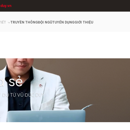
cduy.vn
VIẾT
TRUYỀN THÔNG
ĐỘI NGŨ
TUYỂN DỤNG
GIỚI THIỆU
a sẻ
Y ĐỦ TỪ VŨ ĐỨC DUY