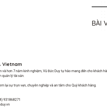
BÀI 
A Vietnam
m và hơn 7 năm kinh nghiệm, Vũ Đức Duy tự hào mang đến cho khách hàng 
quản lý tài sản.

lại sự trọn vẹn, chuyên nghiệp và an tâm cho Quý khách hàng. 

4) 931868271

duy.vn
