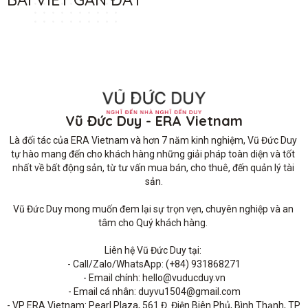
Vũ Đức Duy - ERA Vietnam
Là đối tác của ERA Vietnam và hơn 7 năm kinh nghiệm, Vũ Đức Duy 
tự hào mang đến cho khách hàng những giải pháp toàn diện và tốt 
nhất về bất động sản, từ tư vấn mua bán, cho thuê, đến quản lý tài 
sản.

Vũ Đức Duy mong muốn đem lại sự trọn vẹn, chuyên nghiệp và an 
tâm cho Quý khách hàng. 

Liên hệ Vũ Đức Duy tại: 

- Call/Zalo/WhatsApp: (+84) 931868271

- Email chính: hello@vuducduy.vn

- Email cá nhân: duyvu1504@gmail.com

- VP ERA Vietnam: Pearl Plaza, 561 Đ. Điện Biên Phủ, Bình Thạnh, TP 