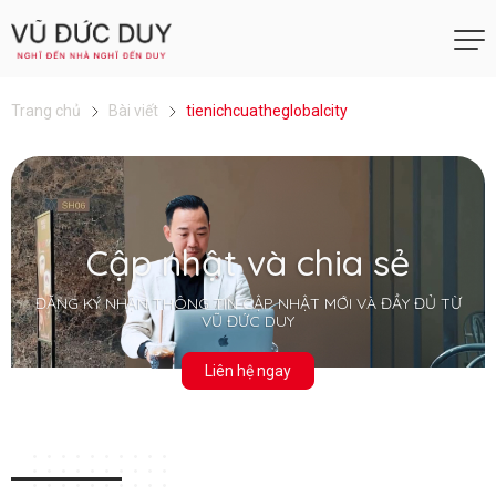
Trang chủ
Bài viết
tienichcuatheglobalcity
Cập nhật và chia sẻ
ĐĂNG KÝ NHẬN THÔNG TIN CẬP NHẬT MỚI VÀ ĐẦY ĐỦ TỪ
VŨ ĐỨC DUY
Liên hệ ngay