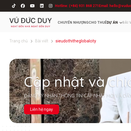
Hotline: (+84) 931 868 271
Email: hello@vudu
CHUYỂN NHƯỢNG
CHO THUÊ
DỰ ÁN
BÀI 
Trang chủ
Bài viết
sieudothitheglobalcity
Cập nhật và chi
ĐĂNG KÝ NHẬN THÔNG TIN CẬP NHẬT MỚI VÀ ĐẦ
Liên hệ ngay