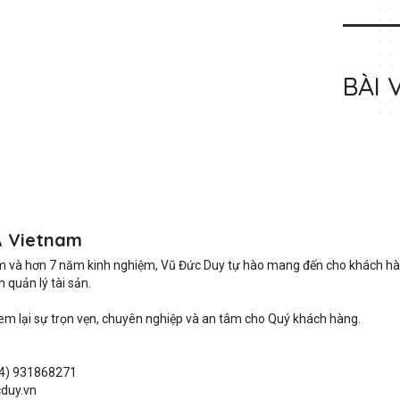
BÀI 
A Vietnam
m và hơn 7 năm kinh nghiệm, Vũ Đức Duy tự hào mang đến cho khách hàng 
quản lý tài sản.

lại sự trọn vẹn, chuyên nghiệp và an tâm cho Quý khách hàng. 

4) 931868271

duy.vn
