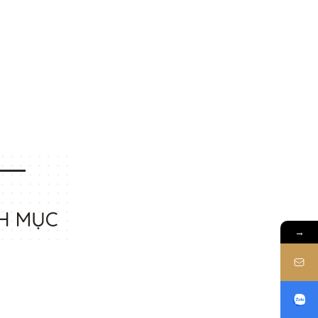
H MỤC
→