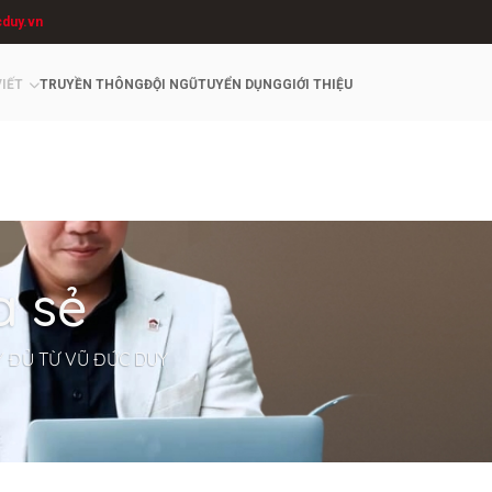
cduy.vn
VIẾT
TRUYỀN THÔNG
ĐỘI NGŨ
TUYỂN DỤNG
GIỚI THIỆU
a sẻ
Y ĐỦ TỪ VŨ ĐỨC DUY