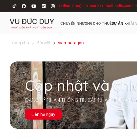
Hotline: (+84) 931 868 271
Email: hello@vudu
CHUYỂN NHƯỢNG
CHO THUÊ
DỰ ÁN
BÀI 
Trang chủ
Bài viết
siamparagon
Cập nhật và chi
ĐĂNG KÝ NHẬN THÔNG TIN CẬP NHẬT MỚI VÀ ĐẦ
Liên hệ ngay