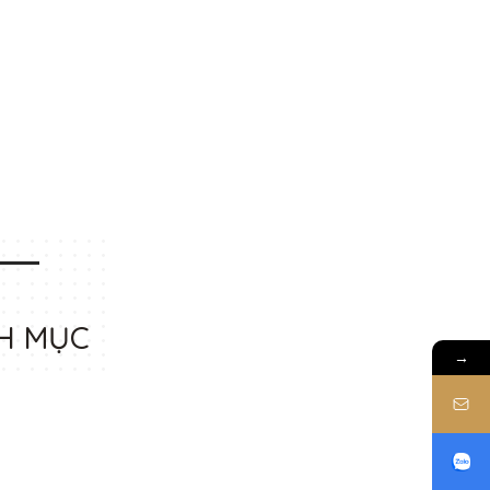
H MỤC
→