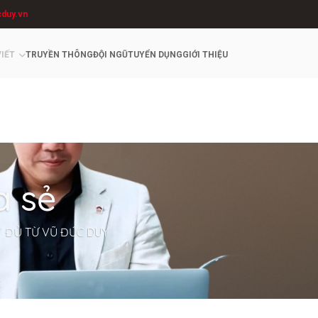
cduy.vn
VIẾT
TRUYỀN THÔNG
ĐỘI NGŨ
TUYỂN DỤNG
GIỚI THIỆU
a sẻ
Y ĐỦ TỪ VŨ ĐỨC DUY