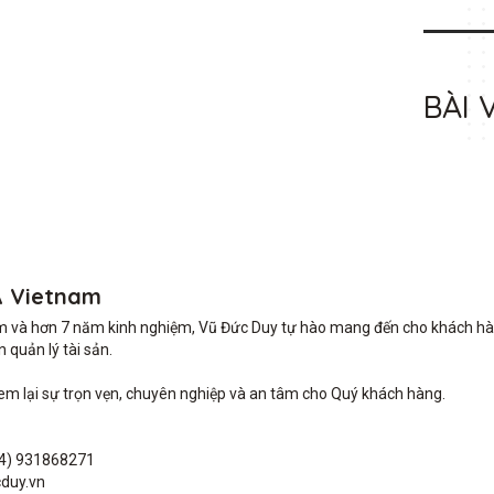
BÀI 
A Vietnam
m và hơn 7 năm kinh nghiệm, Vũ Đức Duy tự hào mang đến cho khách hàng 
quản lý tài sản.

lại sự trọn vẹn, chuyên nghiệp và an tâm cho Quý khách hàng. 

4) 931868271

duy.vn
