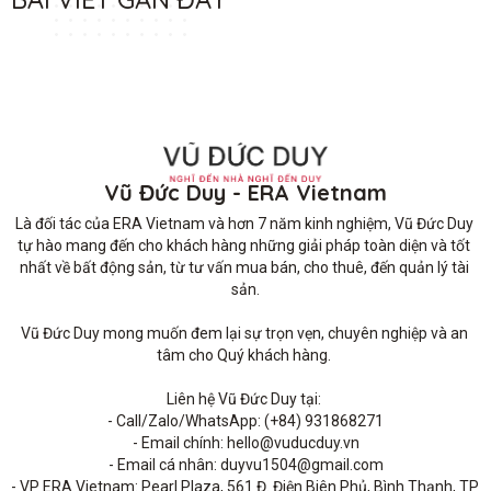
Vũ Đức Duy - ERA Vietnam
Là đối tác của ERA Vietnam và hơn 7 năm kinh nghiệm, Vũ Đức Duy 
tự hào mang đến cho khách hàng những giải pháp toàn diện và tốt 
nhất về bất động sản, từ tư vấn mua bán, cho thuê, đến quản lý tài 
sản.

Vũ Đức Duy mong muốn đem lại sự trọn vẹn, chuyên nghiệp và an 
tâm cho Quý khách hàng. 

Liên hệ Vũ Đức Duy tại: 

- Call/Zalo/WhatsApp: (+84) 931868271

- Email chính: hello@vuducduy.vn

- Email cá nhân: duyvu1504@gmail.com

- VP ERA Vietnam: Pearl Plaza, 561 Đ. Điện Biên Phủ, Bình Thạnh, TP 