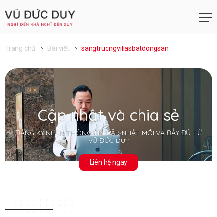
Trang chủ
Bài viết
sangtruongvillasbatdongsan
Cập nhật và chia sẻ
ĐĂNG KÝ NHẬN THÔNG TIN CẬP NHẬT MỚI VÀ ĐẦY ĐỦ TỪ
VŨ ĐỨC DUY
Liên hệ ngay