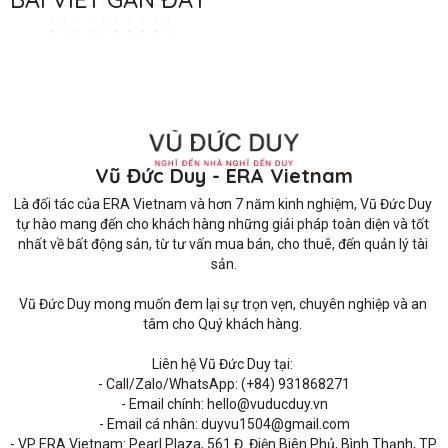
Vũ Đức Duy - ERA Vietnam
Là đối tác của ERA Vietnam và hơn 7 năm kinh nghiệm, Vũ Đức Duy 
tự hào mang đến cho khách hàng những giải pháp toàn diện và tốt 
nhất về bất động sản, từ tư vấn mua bán, cho thuê, đến quản lý tài 
sản.

Vũ Đức Duy mong muốn đem lại sự trọn vẹn, chuyên nghiệp và an 
tâm cho Quý khách hàng. 

Liên hệ Vũ Đức Duy tại: 

- Call/Zalo/WhatsApp: (+84) 931868271

- Email chính: hello@vuducduy.vn

- Email cá nhân: duyvu1504@gmail.com

- VP ERA Vietnam: Pearl Plaza, 561 Đ. Điện Biên Phủ, Bình Thạnh, TP 