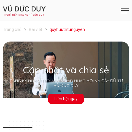
Trang chủ
Bài viết
quyhuutritunguyen
Cập nhật và chia sẻ
ĐĂNG KÝ NHẬN THÔNG TIN CẬP NHẬT MỚI VÀ ĐẦY ĐỦ TỪ
VŨ ĐỨC DUY
Liên hệ ngay