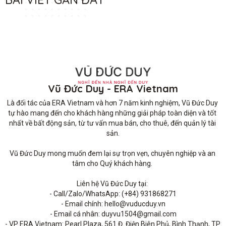
Vũ Đức Duy - ERA Vietnam
Là đối tác của ERA Vietnam và hơn 7 năm kinh nghiệm, Vũ Đức Duy 
tự hào mang đến cho khách hàng những giải pháp toàn diện và tốt 
nhất về bất động sản, từ tư vấn mua bán, cho thuê, đến quản lý tài 
sản.

Vũ Đức Duy mong muốn đem lại sự trọn vẹn, chuyên nghiệp và an 
tâm cho Quý khách hàng. 

Liên hệ Vũ Đức Duy tại: 

- Call/Zalo/WhatsApp: (+84) 931868271

- Email chính: hello@vuducduy.vn

- Email cá nhân: duyvu1504@gmail.com

- VP ERA Vietnam: Pearl Plaza, 561 Đ. Điện Biên Phủ, Bình Thạnh, TP 