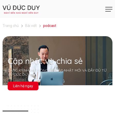
Trang chủ
Bài viết
podcast
Cập nhật và chia sẻ
ĐĂNG KÝ NHẬN THÔNG TIN CẬP NHẬT MỚI VÀ ĐẦY ĐỦ TỪ
VŨ ĐỨC DUY
Liên hệ ngay