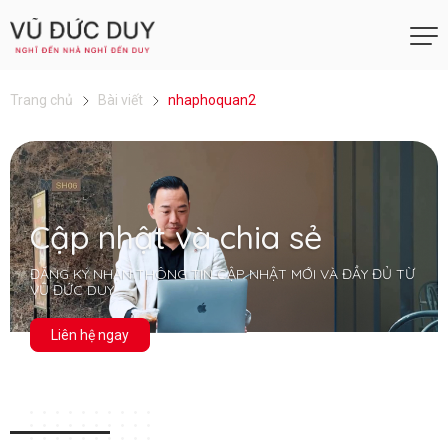
Trang chủ
Bài viết
nhaphoquan2
Cập nhật và chia sẻ
ĐĂNG KÝ NHẬN THÔNG TIN CẬP NHẬT MỚI VÀ ĐẦY ĐỦ TỪ
VŨ ĐỨC DUY
Liên hệ ngay