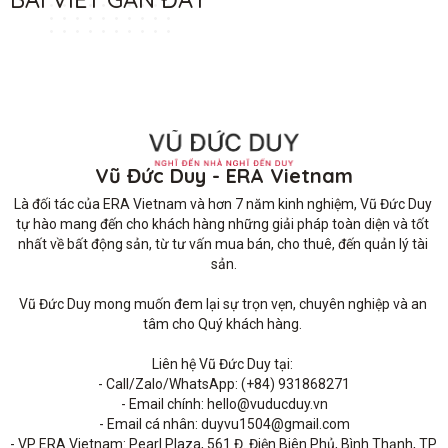
Vũ Đức Duy - ERA Vietnam
Là đối tác của ERA Vietnam và hơn 7 năm kinh nghiệm, Vũ Đức Duy 
tự hào mang đến cho khách hàng những giải pháp toàn diện và tốt 
nhất về bất động sản, từ tư vấn mua bán, cho thuê, đến quản lý tài 
sản.

Vũ Đức Duy mong muốn đem lại sự trọn vẹn, chuyên nghiệp và an 
tâm cho Quý khách hàng. 

Liên hệ Vũ Đức Duy tại: 

- Call/Zalo/WhatsApp: (+84) 931868271

- Email chính: hello@vuducduy.vn

- Email cá nhân: duyvu1504@gmail.com

- VP ERA Vietnam: Pearl Plaza, 561 Đ. Điện Biên Phủ, Bình Thạnh, TP 