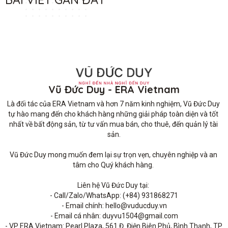
Vũ Đức Duy - ERA Vietnam
Là đối tác của ERA Vietnam và hơn 7 năm kinh nghiệm, Vũ Đức Duy 
tự hào mang đến cho khách hàng những giải pháp toàn diện và tốt 
nhất về bất động sản, từ tư vấn mua bán, cho thuê, đến quản lý tài 
sản.

Vũ Đức Duy mong muốn đem lại sự trọn vẹn, chuyên nghiệp và an 
tâm cho Quý khách hàng. 

Liên hệ Vũ Đức Duy tại: 

- Call/Zalo/WhatsApp: (+84) 931868271

- Email chính: hello@vuducduy.vn

- Email cá nhân: duyvu1504@gmail.com

- VP ERA Vietnam: Pearl Plaza, 561 Đ. Điện Biên Phủ, Bình Thạnh, TP 