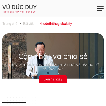
Trang chủ
Bài viết
khudothitheglobalcity
Cập nhật và chia sẻ
ĐĂNG KÝ NHẬN THÔNG TIN CẬP NHẬT MỚI VÀ ĐẦY ĐỦ TỪ
VŨ ĐỨC DUY
Liên hệ ngay