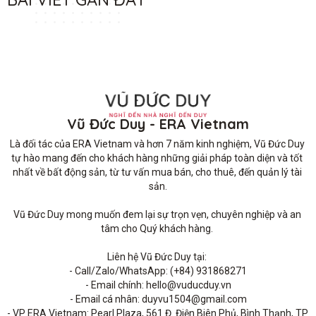
Vũ Đức Duy - ERA Vietnam
Là đối tác của ERA Vietnam và hơn 7 năm kinh nghiệm, Vũ Đức Duy 
tự hào mang đến cho khách hàng những giải pháp toàn diện và tốt 
nhất về bất động sản, từ tư vấn mua bán, cho thuê, đến quản lý tài 
sản.

Vũ Đức Duy mong muốn đem lại sự trọn vẹn, chuyên nghiệp và an 
tâm cho Quý khách hàng. 

Liên hệ Vũ Đức Duy tại: 

- Call/Zalo/WhatsApp: (+84) 931868271

- Email chính: hello@vuducduy.vn

- Email cá nhân: duyvu1504@gmail.com

- VP ERA Vietnam: Pearl Plaza, 561 Đ. Điện Biên Phủ, Bình Thạnh, TP 