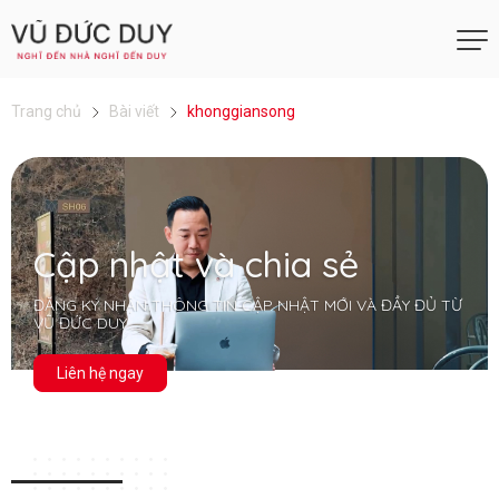
Trang chủ
Bài viết
khonggiansong
Cập nhật và chia sẻ
ĐĂNG KÝ NHẬN THÔNG TIN CẬP NHẬT MỚI VÀ ĐẦY ĐỦ TỪ
VŨ ĐỨC DUY
Liên hệ ngay