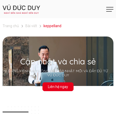
Trang chủ
Bài viết
keppelland
Cập nhật và chia sẻ
ĐĂNG KÝ NHẬN THÔNG TIN CẬP NHẬT MỚI VÀ ĐẦY ĐỦ TỪ
VŨ ĐỨC DUY
Liên hệ ngay