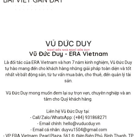
Vũ Đức Duy - ERA Vietnam
Là đối tác của ERA Vietnam và hơn 7 năm kinh nghiệm, Vũ Đức Duy 
tự hào mang đến cho khách hàng những giải pháp toàn diện và tốt 
nhất về bất động sản, từ tư vấn mua bán, cho thuê, đến quản lý tài 
sản.

Vũ Đức Duy mong muốn đem lại sự trọn vẹn, chuyên nghiệp và an 
tâm cho Quý khách hàng. 

Liên hệ Vũ Đức Duy tại: 

- Call/Zalo/WhatsApp: (+84) 931868271

- Email chính: hello@vuducduy.vn

- Email cá nhân: duyvu1504@gmail.com

- VP ERA Vietnam: Pearl Plaza, 561 Đ. Điện Biên Phủ, Bình Thạnh, TP 