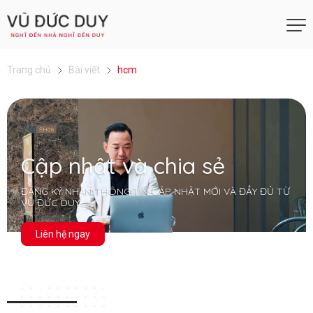
Trang chủ
Bài viết
hcm
Cập nhật và chia sẻ
ĐĂNG KÝ NHẬN THÔNG TIN CẬP NHẬT MỚI VÀ ĐẦY ĐỦ TỪ
VŨ ĐỨC DUY
Liên hệ ngay