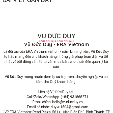
Vũ Đức Duy - ERA Vietnam
Là đối tác của ERA Vietnam và hơn 7 năm kinh nghiệm, Vũ Đức Duy 
tự hào mang đến cho khách hàng những giải pháp toàn diện và tốt 
nhất về bất động sản, từ tư vấn mua bán, cho thuê, đến quản lý tài 
sản.

Vũ Đức Duy mong muốn đem lại sự trọn vẹn, chuyên nghiệp và an 
tâm cho Quý khách hàng. 

Liên hệ Vũ Đức Duy tại: 

- Call/Zalo/WhatsApp: (+84) 931868271

- Email chính: hello@vuducduy.vn

- Email cá nhân: duyvu1504@gmail.com

- VP ERA Vietnam: Pearl Plaza, 561 Đ. Điện Biên Phủ, Bình Thạnh, TP 