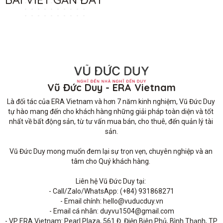
Vũ Đức Duy - ERA Vietnam
Là đối tác của ERA Vietnam và hơn 7 năm kinh nghiệm, Vũ Đức Duy 
tự hào mang đến cho khách hàng những giải pháp toàn diện và tốt 
nhất về bất động sản, từ tư vấn mua bán, cho thuê, đến quản lý tài 
sản.

Vũ Đức Duy mong muốn đem lại sự trọn vẹn, chuyên nghiệp và an 
tâm cho Quý khách hàng. 

Liên hệ Vũ Đức Duy tại: 

- Call/Zalo/WhatsApp: (+84) 931868271

- Email chính: hello@vuducduy.vn

- Email cá nhân: duyvu1504@gmail.com

- VP ERA Vietnam: Pearl Plaza, 561 Đ. Điện Biên Phủ, Bình Thạnh, TP 