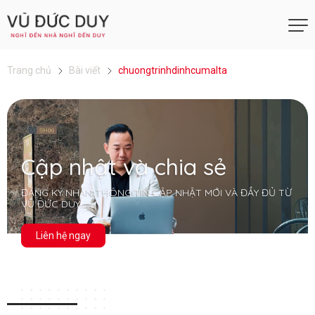
Trang chủ
Bài viết
chuongtrinhdinhcumalta
Cập nhật và chia sẻ
ĐĂNG KÝ NHẬN THÔNG TIN CẬP NHẬT MỚI VÀ ĐẦY ĐỦ TỪ
VŨ ĐỨC DUY
Liên hệ ngay