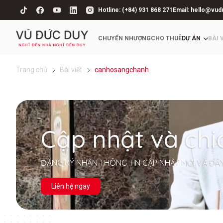
Hotline: (+84) 931 868 271
Email: hello@vud
CHUYỂN NHƯỢNG
CHO THUÊ
DỰ ÁN
BÀI 
Trang chủ
Bài viết
canhosangchanh
Cập nhật và chi
ĐĂNG KÝ NHẬN THÔNG TIN CẬP NHẬT MỚI VÀ ĐẦ
Liên hệ ngay