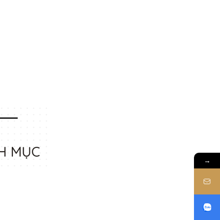
H MỤC
→