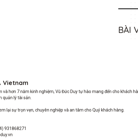
BÀI 
A Vietnam
m và hơn 7 năm kinh nghiệm, Vũ Đức Duy tự hào mang đến cho khách hàng 
quản lý tài sản.

lại sự trọn vẹn, chuyên nghiệp và an tâm cho Quý khách hàng. 

4) 931868271

duy.vn
