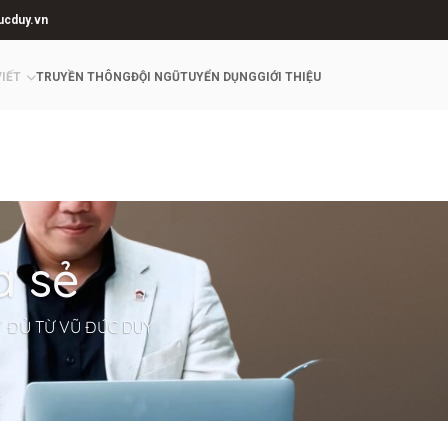
ucduy.vn
VIẾT
TRUYỀN THÔNG
ĐỘI NGŨ
TUYỂN DỤNG
GIỚI THIỆU
a sẻ
Y ĐỦ TỪ VŨ ĐỨC DUY