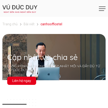
Trang chủ
Bài viết
canhoofficetel
Cập nhật và chia sẻ
ĐĂNG KÝ NHẬN THÔNG TIN CẬP NHẬT MỚI VÀ ĐẦY ĐỦ TỪ
VŨ ĐỨC DUY
Liên hệ ngay