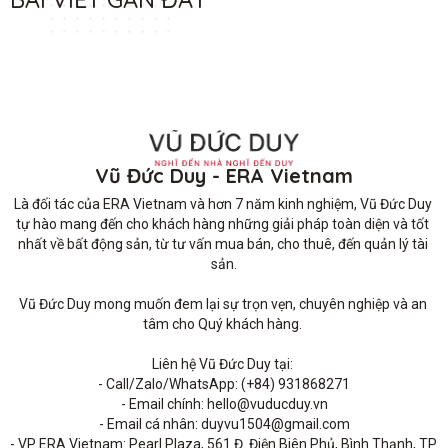
Vũ Đức Duy - ERA Vietnam
Là đối tác của ERA Vietnam và hơn 7 năm kinh nghiệm, Vũ Đức Duy 
tự hào mang đến cho khách hàng những giải pháp toàn diện và tốt 
nhất về bất động sản, từ tư vấn mua bán, cho thuê, đến quản lý tài 
sản.

Vũ Đức Duy mong muốn đem lại sự trọn vẹn, chuyên nghiệp và an 
tâm cho Quý khách hàng. 

Liên hệ Vũ Đức Duy tại: 

- Call/Zalo/WhatsApp: (+84) 931868271

- Email chính: hello@vuducduy.vn

- Email cá nhân: duyvu1504@gmail.com

- VP ERA Vietnam: Pearl Plaza, 561 Đ. Điện Biên Phủ, Bình Thạnh, TP 