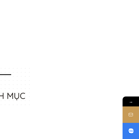
H MỤC
→