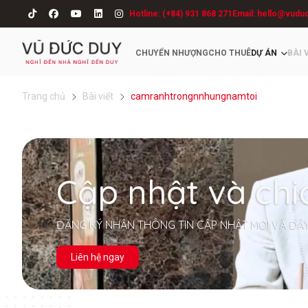
Hotline: (+84) 931 868 271
Email: hello@vudu
CHUYỂN NHƯỢNG
CHO THUÊ
DỰ ÁN
BÀI 
Trang chủ
Bài viết
camranhtrongnnhungnamtoi
Cập nhật và chi
ĐĂNG KÝ NHẬN THÔNG TIN CẬP NHẬT MỚI VÀ ĐẦ
Liên hệ ngay