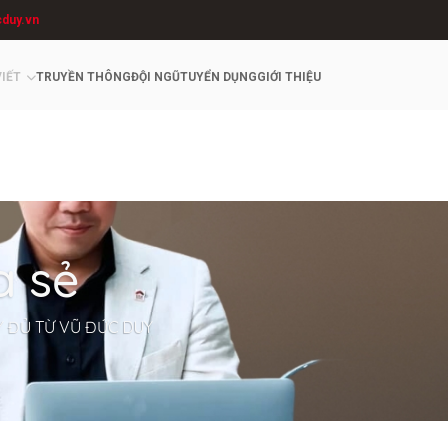
cduy.vn
VIẾT
TRUYỀN THÔNG
ĐỘI NGŨ
TUYỂN DỤNG
GIỚI THIỆU
a sẻ
Y ĐỦ TỪ VŨ ĐỨC DUY