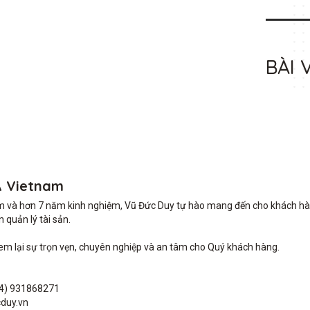
BÀI 
A Vietnam
m và hơn 7 năm kinh nghiệm, Vũ Đức Duy tự hào mang đến cho khách hàng 
quản lý tài sản.

lại sự trọn vẹn, chuyên nghiệp và an tâm cho Quý khách hàng. 

4) 931868271

duy.vn
