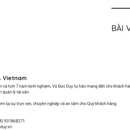
BÀI 
A Vietnam
m và hơn 7 năm kinh nghiệm, Vũ Đức Duy tự hào mang đến cho khách hàng 
quản lý tài sản.

lại sự trọn vẹn, chuyên nghiệp và an tâm cho Quý khách hàng. 

4) 931868271

duy.vn
