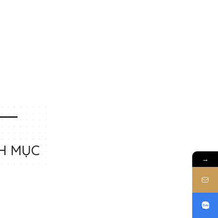
H MỤC
→