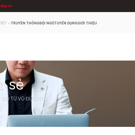
cduy.vn
VIẾT
TRUYỀN THÔNG
ĐỘI NGŨ
TUYỂN DỤNG
GIỚI THIỆU
a sẻ
Y ĐỦ TỪ VŨ ĐỨC DUY