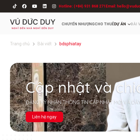
Hotline: (+84) 931 868 271
Email: hello@vudu
CHUYỂN NHƯỢNG
CHO THUÊ
DỰ ÁN
BÀI 
Trang chủ
Bài viết
bdsphiatay
Cập nhật và chi
ĐĂNG KÝ NHẬN THÔNG TIN CẬP NHẬT MỚI VÀ ĐẦ
Liên hệ ngay