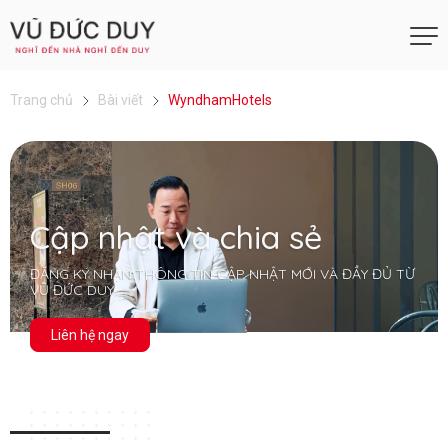
Trang chủ
Bài viết
WyndhamHotels
Cập nhật và chia sẻ
ĐĂNG KÝ NHẬN THÔNG TIN CẬP NHẬT MỚI VÀ ĐẦY ĐỦ TỪ
VŨ ĐỨC DUY
Liên hệ ngay