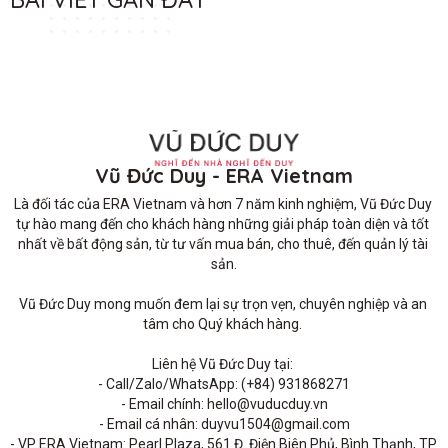
Vũ Đức Duy - ERA Vietnam
Là đối tác của ERA Vietnam và hơn 7 năm kinh nghiệm, Vũ Đức Duy 
tự hào mang đến cho khách hàng những giải pháp toàn diện và tốt 
nhất về bất động sản, từ tư vấn mua bán, cho thuê, đến quản lý tài 
sản.

Vũ Đức Duy mong muốn đem lại sự trọn vẹn, chuyên nghiệp và an 
tâm cho Quý khách hàng. 

Liên hệ Vũ Đức Duy tại: 

- Call/Zalo/WhatsApp: (+84) 931868271

- Email chính: hello@vuducduy.vn

- Email cá nhân: duyvu1504@gmail.com

- VP ERA Vietnam: Pearl Plaza, 561 Đ. Điện Biên Phủ, Bình Thạnh, TP 