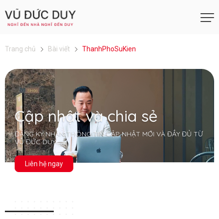
Trang chủ
Bài viết
ThanhPhoSuKien
Cập nhật và chia sẻ
ĐĂNG KÝ NHẬN THÔNG TIN CẬP NHẬT MỚI VÀ ĐẦY ĐỦ TỪ
VŨ ĐỨC DUY
Liên hệ ngay