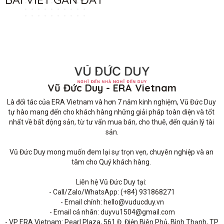
Vũ Đức Duy - ERA Vietnam
Là đối tác của ERA Vietnam và hơn 7 năm kinh nghiệm, Vũ Đức Duy 
tự hào mang đến cho khách hàng những giải pháp toàn diện và tốt 
nhất về bất động sản, từ tư vấn mua bán, cho thuê, đến quản lý tài 
sản.

Vũ Đức Duy mong muốn đem lại sự trọn vẹn, chuyên nghiệp và an 
tâm cho Quý khách hàng. 

Liên hệ Vũ Đức Duy tại: 

- Call/Zalo/WhatsApp: (+84) 931868271

- Email chính: hello@vuducduy.vn

- Email cá nhân: duyvu1504@gmail.com

- VP ERA Vietnam: Pearl Plaza, 561 Đ. Điện Biên Phủ, Bình Thạnh, TP 