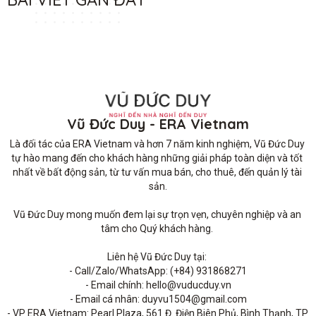
Vũ Đức Duy - ERA Vietnam
Là đối tác của ERA Vietnam và hơn 7 năm kinh nghiệm, Vũ Đức Duy 
tự hào mang đến cho khách hàng những giải pháp toàn diện và tốt 
nhất về bất động sản, từ tư vấn mua bán, cho thuê, đến quản lý tài 
sản.

Vũ Đức Duy mong muốn đem lại sự trọn vẹn, chuyên nghiệp và an 
tâm cho Quý khách hàng. 

Liên hệ Vũ Đức Duy tại: 

- Call/Zalo/WhatsApp: (+84) 931868271

- Email chính: hello@vuducduy.vn

- Email cá nhân: duyvu1504@gmail.com

- VP ERA Vietnam: Pearl Plaza, 561 Đ. Điện Biên Phủ, Bình Thạnh, TP 