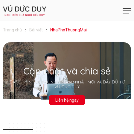
Trang chủ
Bài viết
NhaPhoThuongMai
Cập nhật và chia sẻ
ĐĂNG KÝ NHẬN THÔNG TIN CẬP NHẬT MỚI VÀ ĐẦY ĐỦ TỪ
VŨ ĐỨC DUY
Liên hệ ngay