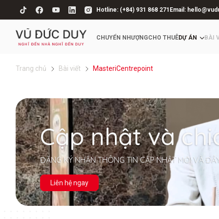
Hotline: (+84) 931 868 271
Email: hello@vud
CHUYỂN NHƯỢNG
CHO THUÊ
DỰ ÁN
BÀI 
Trang chủ
Bài viết
MasteriCentrepoint
Cập nhật và chi
ĐĂNG KÝ NHẬN THÔNG TIN CẬP NHẬT MỚI VÀ ĐẦ
Liên hệ ngay