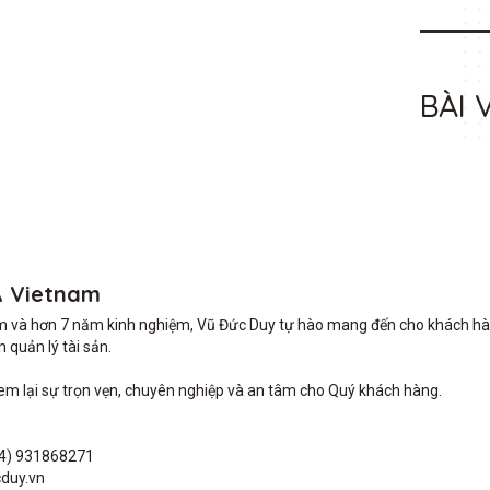
BÀI 
A Vietnam
m và hơn 7 năm kinh nghiệm, Vũ Đức Duy tự hào mang đến cho khách hàng 
quản lý tài sản.

lại sự trọn vẹn, chuyên nghiệp và an tâm cho Quý khách hàng. 

4) 931868271

duy.vn
