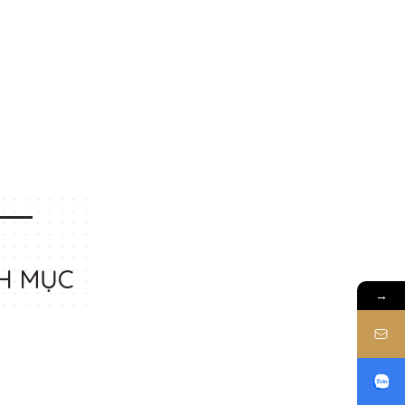
H MỤC
→