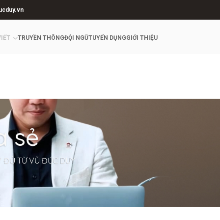
ucduy.vn
VIẾT
TRUYỀN THÔNG
ĐỘI NGŨ
TUYỂN DỤNG
GIỚI THIỆU
a sẻ
Y ĐỦ TỪ VŨ ĐỨC DUY