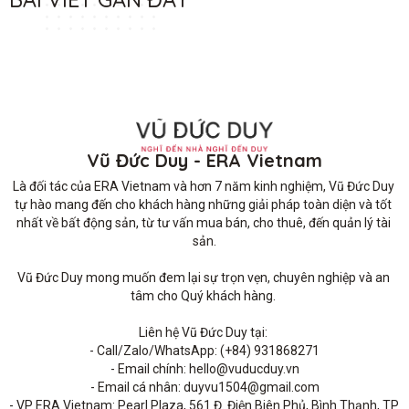
Vũ Đức Duy - ERA Vietnam
Là đối tác của ERA Vietnam và hơn 7 năm kinh nghiệm, Vũ Đức Duy 
tự hào mang đến cho khách hàng những giải pháp toàn diện và tốt 
nhất về bất động sản, từ tư vấn mua bán, cho thuê, đến quản lý tài 
sản.

Vũ Đức Duy mong muốn đem lại sự trọn vẹn, chuyên nghiệp và an 
tâm cho Quý khách hàng. 

Liên hệ Vũ Đức Duy tại: 

- Call/Zalo/WhatsApp: (+84) 931868271

- Email chính: hello@vuducduy.vn

- Email cá nhân: duyvu1504@gmail.com

- VP ERA Vietnam: Pearl Plaza, 561 Đ. Điện Biên Phủ, Bình Thạnh, TP 