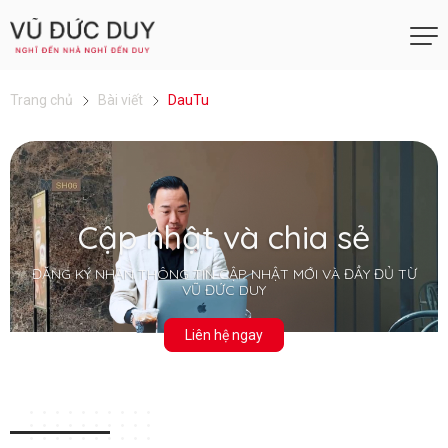
Trang chủ
Bài viết
DauTu
Cập nhật và chia sẻ
ĐĂNG KÝ NHẬN THÔNG TIN CẬP NHẬT MỚI VÀ ĐẦY ĐỦ TỪ
VŨ ĐỨC DUY
Liên hệ ngay