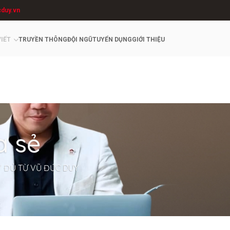
cduy.vn
VIẾT
TRUYỀN THÔNG
ĐỘI NGŨ
TUYỂN DỤNG
GIỚI THIỆU
a sẻ
Y ĐỦ TỪ VŨ ĐỨC DUY