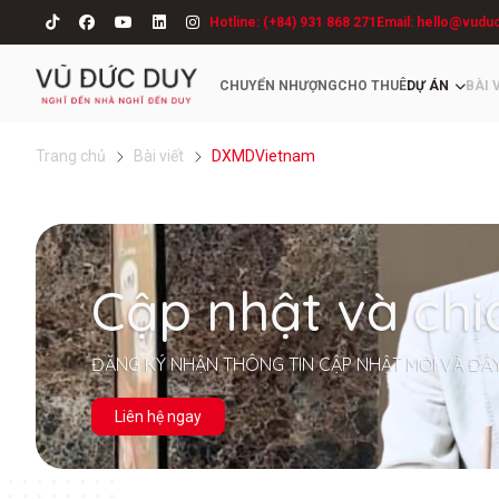
Hotline: (+84) 931 868 271
Email: hello@vudu
CHUYỂN NHƯỢNG
CHO THUÊ
DỰ ÁN
BÀI 
Trang chủ
Bài viết
DXMDVietnam
Cập nhật và chi
ĐĂNG KÝ NHẬN THÔNG TIN CẬP NHẬT MỚI VÀ ĐẦ
Liên hệ ngay