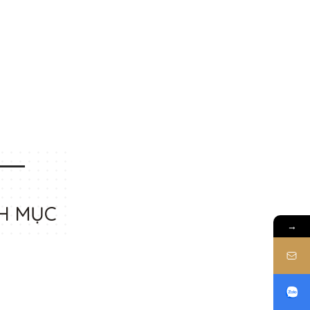
H MỤC
→