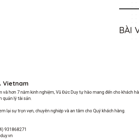
BÀI 
A Vietnam
m và hơn 7 năm kinh nghiệm, Vũ Đức Duy tự hào mang đến cho khách hàng 
quản lý tài sản.

lại sự trọn vẹn, chuyên nghiệp và an tâm cho Quý khách hàng. 

4) 931868271

duy.vn
