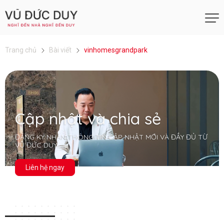
Trang chủ
Bài viết
vinhomesgrandpark
Cập nhật và chia sẻ
ĐĂNG KÝ NHẬN THÔNG TIN CẬP NHẬT MỚI VÀ ĐẦY ĐỦ TỪ
VŨ ĐỨC DUY
Liên hệ ngay