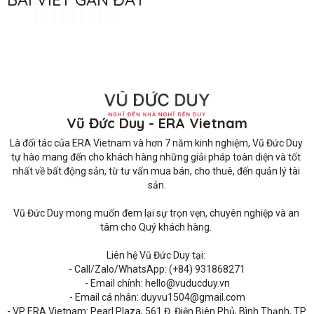
Vũ Đức Duy - ERA Vietnam
Là đối tác của ERA Vietnam và hơn 7 năm kinh nghiệm, Vũ Đức Duy 
tự hào mang đến cho khách hàng những giải pháp toàn diện và tốt 
nhất về bất động sản, từ tư vấn mua bán, cho thuê, đến quản lý tài 
sản.

Vũ Đức Duy mong muốn đem lại sự trọn vẹn, chuyên nghiệp và an 
tâm cho Quý khách hàng. 

Liên hệ Vũ Đức Duy tại: 

- Call/Zalo/WhatsApp: (+84) 931868271

- Email chính: hello@vuducduy.vn

- Email cá nhân: duyvu1504@gmail.com

- VP ERA Vietnam: Pearl Plaza, 561 Đ. Điện Biên Phủ, Bình Thạnh, TP 