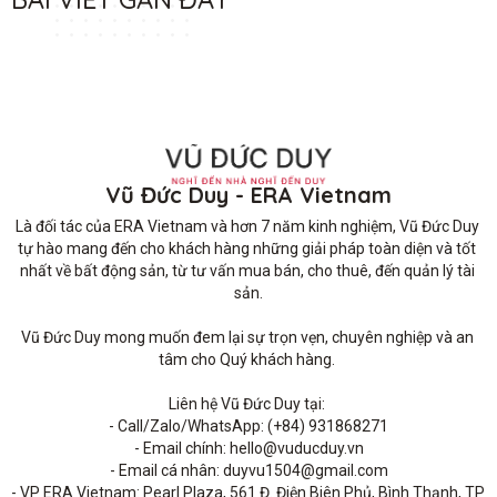
Vũ Đức Duy - ERA Vietnam
Là đối tác của ERA Vietnam và hơn 7 năm kinh nghiệm, Vũ Đức Duy 
tự hào mang đến cho khách hàng những giải pháp toàn diện và tốt 
nhất về bất động sản, từ tư vấn mua bán, cho thuê, đến quản lý tài 
sản.

Vũ Đức Duy mong muốn đem lại sự trọn vẹn, chuyên nghiệp và an 
tâm cho Quý khách hàng. 

Liên hệ Vũ Đức Duy tại: 

- Call/Zalo/WhatsApp: (+84) 931868271

- Email chính: hello@vuducduy.vn

- Email cá nhân: duyvu1504@gmail.com

- VP ERA Vietnam: Pearl Plaza, 561 Đ. Điện Biên Phủ, Bình Thạnh, TP 