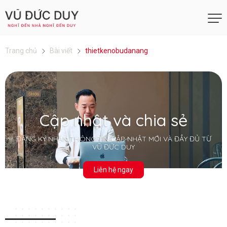
Trang chủ
Bài viết
thietkenobudanang
Cập nhật và chia sẻ
ĐĂNG KÝ NHẬN THÔNG TIN CẬP NHẬT MỚI VÀ ĐẦY ĐỦ TỪ
VŨ ĐỨC DUY
Liên hệ ngay