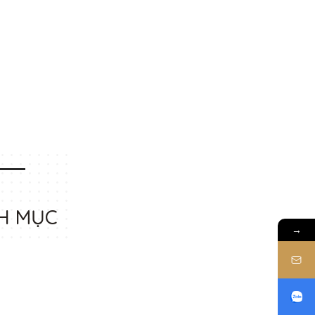
H MỤC
→