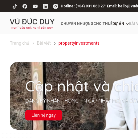
Hotline: (+84) 931 868 271
Email: hello@vud
CHUYỂN NHƯỢNG
CHO THUÊ
DỰ ÁN
BÀI 
Trang chủ
Bài viết
propertyinvestments
Cập nhật và chi
ĐĂNG KÝ NHẬN THÔNG TIN CẬP NHẬT MỚI VÀ ĐẦ
Liên hệ ngay