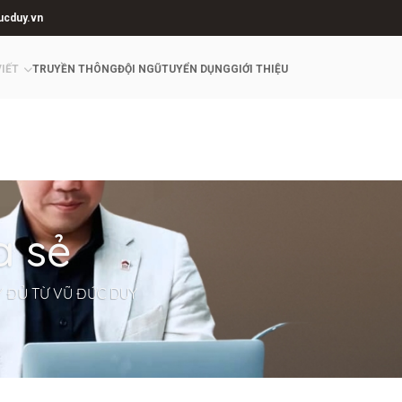
ucduy.vn
VIẾT
TRUYỀN THÔNG
ĐỘI NGŨ
TUYỂN DỤNG
GIỚI THIỆU
a sẻ
Y ĐỦ TỪ VŨ ĐỨC DUY