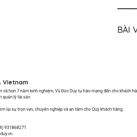
BÀI 
A Vietnam
m và hơn 7 năm kinh nghiệm, Vũ Đức Duy tự hào mang đến cho khách hàng 
quản lý tài sản.

lại sự trọn vẹn, chuyên nghiệp và an tâm cho Quý khách hàng. 

4) 931868271

duy.vn
