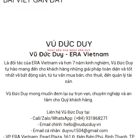
Vũ Đức Duy - ERA Vietnam
Là đối tác của ERA Vietnam và hơn 7 năm kinh nghiệm, Vũ Đức Duy 
tự hào mang đến cho khách hàng những giải pháp toàn diện và tốt 
nhất về bất động sản, từ tư vấn mua bán, cho thuê, đến quản lý tài 
sản.

Vũ Đức Duy mong muốn đem lại sự trọn vẹn, chuyên nghiệp và an 
tâm cho Quý khách hàng. 

Liên hệ Vũ Đức Duy tại: 

- Call/Zalo/WhatsApp: (+84) 931868271

- Email chính: hello@vuducduy.vn

- Email cá nhân: duyvu1504@gmail.com

- VP ERA Vietnam: Pearl Plaza, 561 Đ. Điện Biên Phủ, Bình Thạnh, TP 