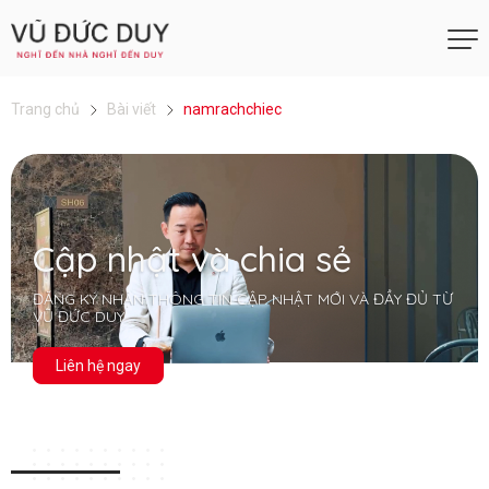
Trang chủ
Bài viết
namrachchiec
Cập nhật và chia sẻ
ĐĂNG KÝ NHẬN THÔNG TIN CẬP NHẬT MỚI VÀ ĐẦY ĐỦ TỪ
VŨ ĐỨC DUY
Liên hệ ngay