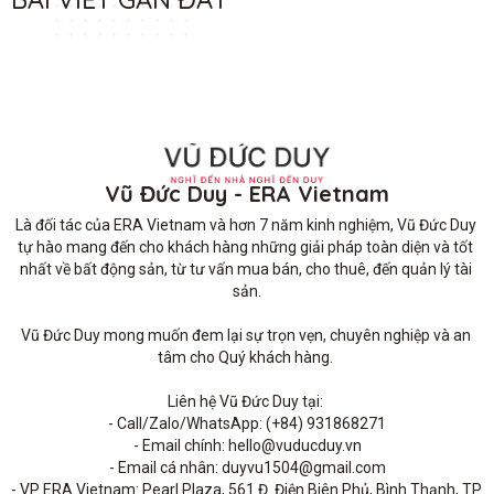
Vũ Đức Duy - ERA Vietnam
Là đối tác của ERA Vietnam và hơn 7 năm kinh nghiệm, Vũ Đức Duy 
tự hào mang đến cho khách hàng những giải pháp toàn diện và tốt 
nhất về bất động sản, từ tư vấn mua bán, cho thuê, đến quản lý tài 
sản.

Vũ Đức Duy mong muốn đem lại sự trọn vẹn, chuyên nghiệp và an 
tâm cho Quý khách hàng. 

Liên hệ Vũ Đức Duy tại: 

- Call/Zalo/WhatsApp: (+84) 931868271

- Email chính: hello@vuducduy.vn

- Email cá nhân: duyvu1504@gmail.com

- VP ERA Vietnam: Pearl Plaza, 561 Đ. Điện Biên Phủ, Bình Thạnh, TP 