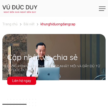
Trang chủ
Bài viết
khunghiduongdangcap
Cập nhật và chia sẻ
ĐĂNG KÝ NHẬN THÔNG TIN CẬP NHẬT MỚI VÀ ĐẦY ĐỦ TỪ
VŨ ĐỨC DUY
Liên hệ ngay