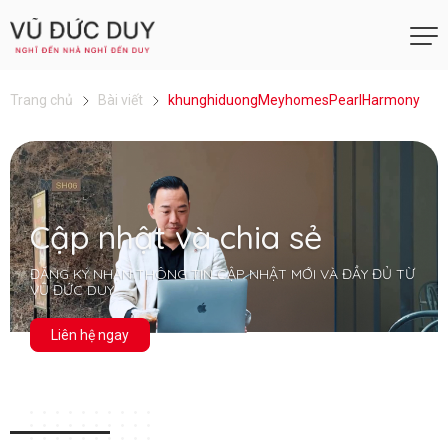
Trang chủ
Bài viết
khunghiduongMeyhomesPearlHarmony
Cập nhật và chia sẻ
ĐĂNG KÝ NHẬN THÔNG TIN CẬP NHẬT MỚI VÀ ĐẦY ĐỦ TỪ
VŨ ĐỨC DUY
Liên hệ ngay