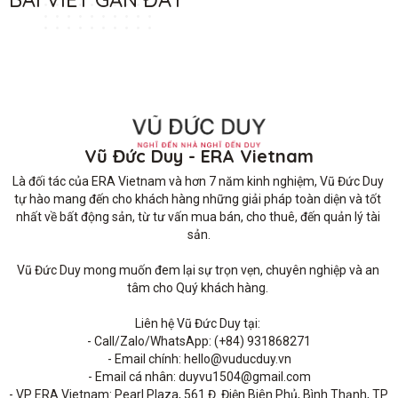
Vũ Đức Duy - ERA Vietnam
Là đối tác của ERA Vietnam và hơn 7 năm kinh nghiệm, Vũ Đức Duy 
tự hào mang đến cho khách hàng những giải pháp toàn diện và tốt 
nhất về bất động sản, từ tư vấn mua bán, cho thuê, đến quản lý tài 
sản.

Vũ Đức Duy mong muốn đem lại sự trọn vẹn, chuyên nghiệp và an 
tâm cho Quý khách hàng. 

Liên hệ Vũ Đức Duy tại: 

- Call/Zalo/WhatsApp: (+84) 931868271

- Email chính: hello@vuducduy.vn

- Email cá nhân: duyvu1504@gmail.com

- VP ERA Vietnam: Pearl Plaza, 561 Đ. Điện Biên Phủ, Bình Thạnh, TP 