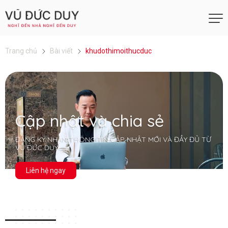
Trang chủ
Bài viết
khudothimoithucduc
Cập nhật và chia sẻ
ĐĂNG KÝ NHẬN THÔNG TIN CẬP NHẬT MỚI VÀ ĐẦY ĐỦ TỪ
VŨ ĐỨC DUY
Liên hệ ngay