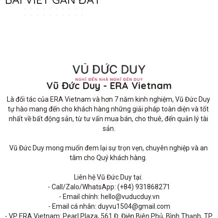
Vũ Đức Duy - ERA Vietnam
Là đối tác của ERA Vietnam và hơn 7 năm kinh nghiệm, Vũ Đức Duy 
tự hào mang đến cho khách hàng những giải pháp toàn diện và tốt 
nhất về bất động sản, từ tư vấn mua bán, cho thuê, đến quản lý tài 
sản.

Vũ Đức Duy mong muốn đem lại sự trọn vẹn, chuyên nghiệp và an 
tâm cho Quý khách hàng. 

Liên hệ Vũ Đức Duy tại: 

- Call/Zalo/WhatsApp: (+84) 931868271

- Email chính: hello@vuducduy.vn

- Email cá nhân: duyvu1504@gmail.com

- VP ERA Vietnam: Pearl Plaza, 561 Đ. Điện Biên Phủ, Bình Thạnh, TP 