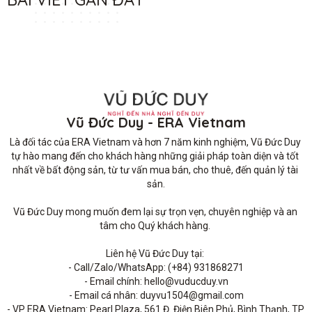
Vũ Đức Duy - ERA Vietnam
Là đối tác của ERA Vietnam và hơn 7 năm kinh nghiệm, Vũ Đức Duy 
tự hào mang đến cho khách hàng những giải pháp toàn diện và tốt 
nhất về bất động sản, từ tư vấn mua bán, cho thuê, đến quản lý tài 
sản.

Vũ Đức Duy mong muốn đem lại sự trọn vẹn, chuyên nghiệp và an 
tâm cho Quý khách hàng. 

Liên hệ Vũ Đức Duy tại: 

- Call/Zalo/WhatsApp: (+84) 931868271

- Email chính: hello@vuducduy.vn

- Email cá nhân: duyvu1504@gmail.com

- VP ERA Vietnam: Pearl Plaza, 561 Đ. Điện Biên Phủ, Bình Thạnh, TP 