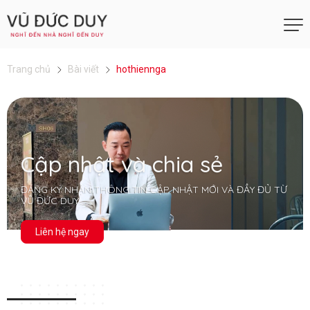
Trang chủ
Bài viết
hothiennga
Cập nhật và chia sẻ
ĐĂNG KÝ NHẬN THÔNG TIN CẬP NHẬT MỚI VÀ ĐẦY ĐỦ TỪ
VŨ ĐỨC DUY
Liên hệ ngay