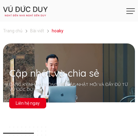
Trang chủ
Bài viết
hoaky
Cập nhật và chia sẻ
ĐĂNG KÝ NHẬN THÔNG TIN CẬP NHẬT MỚI VÀ ĐẦY ĐỦ TỪ
VŨ ĐỨC DUY
Liên hệ ngay