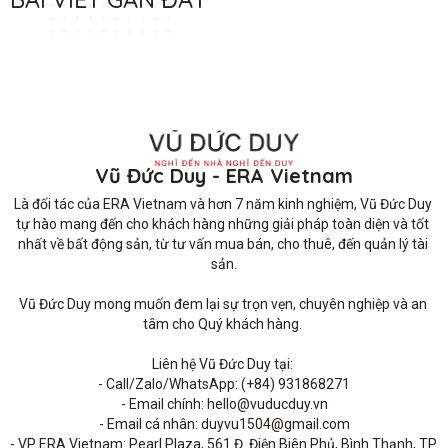
Vũ Đức Duy - ERA Vietnam
Là đối tác của ERA Vietnam và hơn 7 năm kinh nghiệm, Vũ Đức Duy 
tự hào mang đến cho khách hàng những giải pháp toàn diện và tốt 
nhất về bất động sản, từ tư vấn mua bán, cho thuê, đến quản lý tài 
sản.

Vũ Đức Duy mong muốn đem lại sự trọn vẹn, chuyên nghiệp và an 
tâm cho Quý khách hàng. 

Liên hệ Vũ Đức Duy tại: 

- Call/Zalo/WhatsApp: (+84) 931868271

- Email chính: hello@vuducduy.vn

- Email cá nhân: duyvu1504@gmail.com

- VP ERA Vietnam: Pearl Plaza, 561 Đ. Điện Biên Phủ, Bình Thạnh, TP 