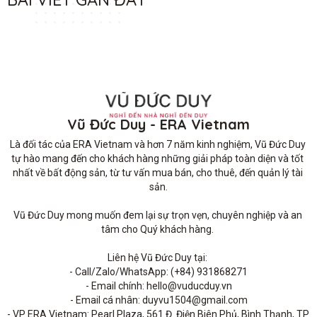
Vũ Đức Duy - ERA Vietnam
Là đối tác của ERA Vietnam và hơn 7 năm kinh nghiệm, Vũ Đức Duy 
tự hào mang đến cho khách hàng những giải pháp toàn diện và tốt 
nhất về bất động sản, từ tư vấn mua bán, cho thuê, đến quản lý tài 
sản.

Vũ Đức Duy mong muốn đem lại sự trọn vẹn, chuyên nghiệp và an 
tâm cho Quý khách hàng. 

Liên hệ Vũ Đức Duy tại: 

- Call/Zalo/WhatsApp: (+84) 931868271

- Email chính: hello@vuducduy.vn

- Email cá nhân: duyvu1504@gmail.com

- VP ERA Vietnam: Pearl Plaza, 561 Đ. Điện Biên Phủ, Bình Thạnh, TP 