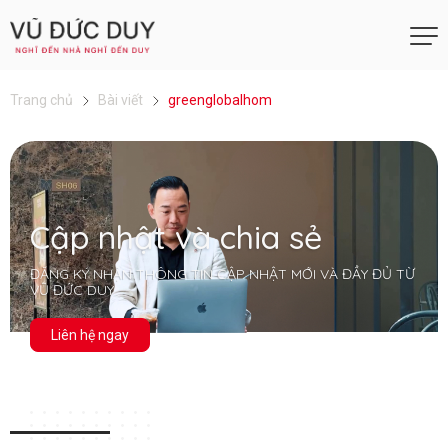
Trang chủ
Bài viết
greenglobalhom
Cập nhật và chia sẻ
ĐĂNG KÝ NHẬN THÔNG TIN CẬP NHẬT MỚI VÀ ĐẦY ĐỦ TỪ
VŨ ĐỨC DUY
Liên hệ ngay