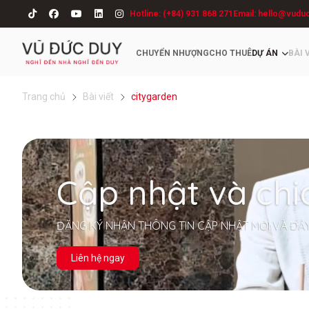
Hotline: (+84) 931 868 271
Email: hello@vudu
CHUYỂN NHƯỢNG
CHO THUÊ
DỰ ÁN
BÀI 
Trang chủ
Bài viết
citygarden
Cập nhật và chi
ĐĂNG KÝ NHẬN THÔNG TIN CẬP NHẬT MỚI VÀ ĐẦ
Liên hệ ngay