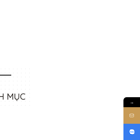
H MỤC
→