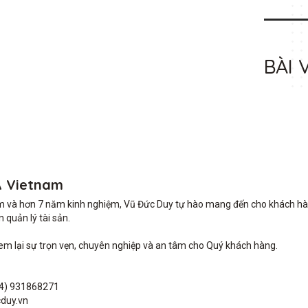
BÀI 
A Vietnam
m và hơn 7 năm kinh nghiệm, Vũ Đức Duy tự hào mang đến cho khách hàng 
quản lý tài sản.

lại sự trọn vẹn, chuyên nghiệp và an tâm cho Quý khách hàng. 

4) 931868271

duy.vn
