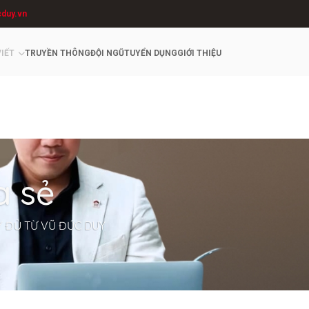
cduy.vn
VIẾT
TRUYỀN THÔNG
ĐỘI NGŨ
TUYỂN DỤNG
GIỚI THIỆU
a sẻ
Y ĐỦ TỪ VŨ ĐỨC DUY