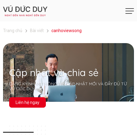
Trang chủ
Bài viết
canhoviewsong
Cập nhật và chia sẻ
ĐĂNG KÝ NHẬN THÔNG TIN CẬP NHẬT MỚI VÀ ĐẦY ĐỦ TỪ
VŨ ĐỨC DUY
Liên hệ ngay