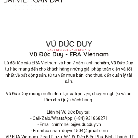
Vũ Đức Duy - ERA Vietnam
Là đối tác của ERA Vietnam và hơn 7 năm kinh nghiệm, Vũ Đức Duy 
tự hào mang đến cho khách hàng những giải pháp toàn diện và tốt 
nhất về bất động sản, từ tư vấn mua bán, cho thuê, đến quản lý tài 
sản.

Vũ Đức Duy mong muốn đem lại sự trọn vẹn, chuyên nghiệp và an 
tâm cho Quý khách hàng. 

Liên hệ Vũ Đức Duy tại: 

- Call/Zalo/WhatsApp: (+84) 931868271

- Email chính: hello@vuducduy.vn

- Email cá nhân: duyvu1504@gmail.com

- VP ERA Vietnam: Pearl Plaza, 561 Đ. Điện Biên Phủ, Bình Thạnh, TP 