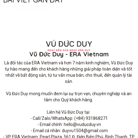
Vũ Đức Duy - ERA Vietnam
Là đối tác của ERA Vietnam và hơn 7 năm kinh nghiệm, Vũ Đức Duy 
tự hào mang đến cho khách hàng những giải pháp toàn diện và tốt 
nhất về bất động sản, từ tư vấn mua bán, cho thuê, đến quản lý tài 
sản.

Vũ Đức Duy mong muốn đem lại sự trọn vẹn, chuyên nghiệp và an 
tâm cho Quý khách hàng. 

Liên hệ Vũ Đức Duy tại: 

- Call/Zalo/WhatsApp: (+84) 931868271

- Email chính: hello@vuducduy.vn

- Email cá nhân: duyvu1504@gmail.com

- VP ERA Vietnam: Pearl Plaza, 561 Đ. Điện Biên Phủ, Bình Thạnh, TP 