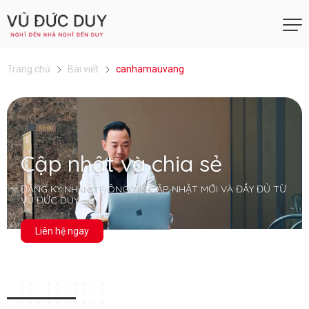
Trang chủ
Bài viết
canhamauvang
Cập nhật và chia sẻ
ĐĂNG KÝ NHẬN THÔNG TIN CẬP NHẬT MỚI VÀ ĐẦY ĐỦ TỪ
VŨ ĐỨC DUY
Liên hệ ngay