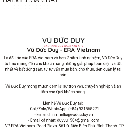
Vũ Đức Duy - ERA Vietnam
Là đối tác của ERA Vietnam và hơn 7 năm kinh nghiệm, Vũ Đức Duy 
tự hào mang đến cho khách hàng những giải pháp toàn diện và tốt 
nhất về bất động sản, từ tư vấn mua bán, cho thuê, đến quản lý tài 
sản.

Vũ Đức Duy mong muốn đem lại sự trọn vẹn, chuyên nghiệp và an 
tâm cho Quý khách hàng. 

Liên hệ Vũ Đức Duy tại: 

- Call/Zalo/WhatsApp: (+84) 931868271

- Email chính: hello@vuducduy.vn

- Email cá nhân: duyvu1504@gmail.com

- VP ERA Vietnam: Pearl Plaza, 561 Đ. Điện Biên Phủ, Bình Thạnh, TP 