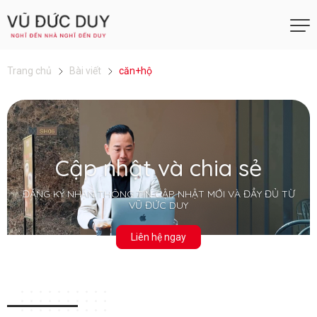
Trang chủ
Bài viết
căn+hộ
Cập nhật và chia sẻ
ĐĂNG KÝ NHẬN THÔNG TIN CẬP NHẬT MỚI VÀ ĐẦY ĐỦ TỪ
VŨ ĐỨC DUY
Liên hệ ngay