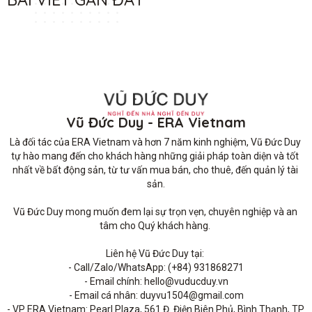
Vũ Đức Duy - ERA Vietnam
Là đối tác của ERA Vietnam và hơn 7 năm kinh nghiệm, Vũ Đức Duy 
tự hào mang đến cho khách hàng những giải pháp toàn diện và tốt 
nhất về bất động sản, từ tư vấn mua bán, cho thuê, đến quản lý tài 
sản.

Vũ Đức Duy mong muốn đem lại sự trọn vẹn, chuyên nghiệp và an 
tâm cho Quý khách hàng. 

Liên hệ Vũ Đức Duy tại: 

- Call/Zalo/WhatsApp: (+84) 931868271

- Email chính: hello@vuducduy.vn

- Email cá nhân: duyvu1504@gmail.com

- VP ERA Vietnam: Pearl Plaza, 561 Đ. Điện Biên Phủ, Bình Thạnh, TP 