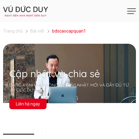
Trang chủ
Bài viết
bdscaocapquan1
Cập nhật và chia sẻ
ĐĂNG KÝ NHẬN THÔNG TIN CẬP NHẬT MỚI VÀ ĐẦY ĐỦ TỪ
VŨ ĐỨC DUY
Liên hệ ngay