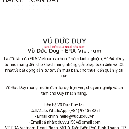
Vũ Đức Duy - ERA Vietnam
Là đối tác của ERA Vietnam và hơn 7 năm kinh nghiệm, Vũ Đức Duy 
tự hào mang đến cho khách hàng những giải pháp toàn diện và tốt 
nhất về bất động sản, từ tư vấn mua bán, cho thuê, đến quản lý tài 
sản.

Vũ Đức Duy mong muốn đem lại sự trọn vẹn, chuyên nghiệp và an 
tâm cho Quý khách hàng. 

Liên hệ Vũ Đức Duy tại: 

- Call/Zalo/WhatsApp: (+84) 931868271

- Email chính: hello@vuducduy.vn

- Email cá nhân: duyvu1504@gmail.com

- VP ERA Vietnam: Pearl Plaza, 561 Đ. Điện Biên Phủ, Bình Thạnh, TP 