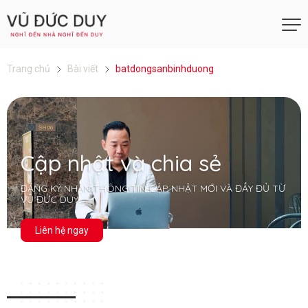
Trang chủ
Bài viết
batdongsanbinhduong
Cập nhật và chia sẻ
ĐĂNG KÝ NHẬN THÔNG TIN CẬP NHẬT MỚI VÀ ĐẦY ĐỦ TỪ
VŨ ĐỨC DUY
Liên hệ ngay